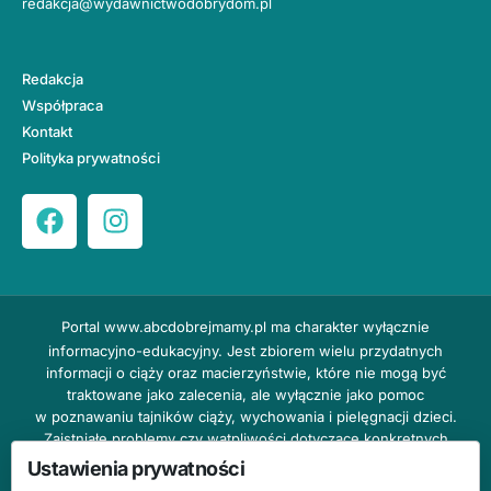
redakcja@wydawnictwodobrydom.pl
Redakcja
Współpraca
Kontakt
Polityka prywatności
Portal
www.abcdobrejmamy.pl
ma charakter wyłącznie
informacyjno-edukacyjny. Jest zbiorem wielu przydatnych
informacji o ciąży oraz macierzyństwie, które nie mogą być
traktowane jako zalecenia, ale wyłącznie jako pomoc
w poznawaniu tajników ciąży, wychowania i pielęgnacji dzieci.
Zaistniałe problemy czy wątpliwości dotyczące konkretnych
przypadków należy bezzwłocznie konsultować z prowadzącym
Ustawienia prywatności
lekarzem ginekologiem lub innym stosownym specjalistą w danej