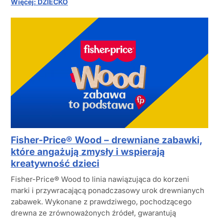
Więcej: DZIECKO
Fisher-Price® Wood – drewniane zabawki,
które angażują zmysły i wspierają
kreatywność dzieci
Fisher-Price® Wood to linia nawiązująca do korzeni
marki i przywracającą ponadczasowy urok drewnianych
zabawek. Wykonane z prawdziwego, pochodzącego
drewna ze zrównoważonych źródeł, gwarantują