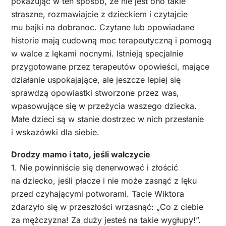
pokazując w ten sposób, że nie jest ono takie
straszne, rozmawiajcie z dzieckiem i czytajcie
mu bajki na dobranoc. Czytane lub opowiadane
historie mają cudowną moc terapeutyczną i pomogą
w walce z lękami nocnymi. Istnieją specjalnie
przygotowane przez terapeutów opowieści, mające
działanie uspokajające, ale jeszcze lepiej się
sprawdzą opowiastki stworzone przez was,
wpasowujące się w przeżycia waszego dziecka.
Małe dzieci są w stanie dostrzec w nich przesłanie
i wskazówki dla siebie.
Drodzy mamo i tato, jeśli walczycie
1. Nie powinniście się denerwować i złościć
na dziecko, jeśli płacze i nie może zasnąć z lęku
przed czyhającymi potworami. Tacie Wiktora
zdarzyło się w przeszłości wrzasnąć: „Co z ciebie
za mężczyzna! Za duży jesteś na takie wygłupy!”.