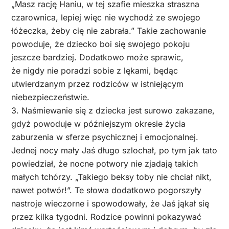
„Masz rację Haniu, w tej szafie mieszka straszna
czarownica, lepiej więc nie wychodź ze swojego
łóżeczka, żeby cię nie zabrała.” Takie zachowanie
powoduje, że dziecko boi się swojego pokoju
jeszcze bardziej. Dodatkowo może sprawic,
że nigdy nie poradzi sobie z lękami, będąc
utwierdzanym przez rodziców w istniejącym
niebezpieczeństwie.
3. Naśmiewanie się z dziecka jest surowo zakazane,
gdyż powoduje w późniejszym okresie życia
zaburzenia w sferze psychicznej i emocjonalnej.
Jednej nocy mały Jaś długo szlochał, po tym jak tato
powiedział, że nocne potwory nie zjadają takich
małych tchórzy. „Takiego beksy toby nie chciał nikt,
nawet potwór!”. Te słowa dodatkowo pogorszyły
nastroje wieczorne i spowodowały, że Jaś jąkał się
przez kilka tygodni. Rodzice powinni pokazywać