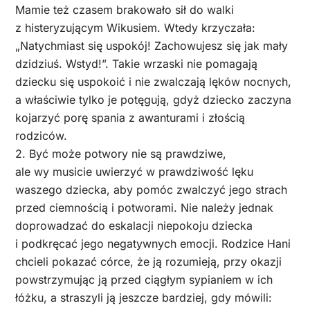
Mamie też czasem brakowało sił do walki
z histeryzującym Wikusiem. Wtedy krzyczała:
„Natychmiast się uspokój! Zachowujesz się jak mały
dzidziuś. Wstyd!”. Takie wrzaski nie pomagają
dziecku się uspokoić i nie zwalczają lęków nocnych,
a właściwie tylko je potęgują, gdyż dziecko zaczyna
kojarzyć porę spania z awanturami i złością
rodziców.
2. Być może potwory nie są prawdziwe,
ale wy musicie uwierzyć w prawdziwość lęku
waszego dziecka, aby pomóc zwalczyć jego strach
przed ciemnością i potworami. Nie należy jednak
doprowadzać do eskalacji niepokoju dziecka
i podkręcać jego negatywnych emocji. Rodzice Hani
chcieli pokazać córce, że ją rozumieją, przy okazji
powstrzymując ją przed ciągłym sypianiem w ich
łóżku, a straszyli ją jeszcze bardziej, gdy mówili: