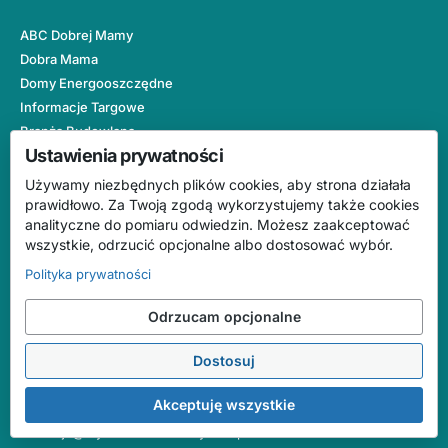
ABC Dobrej Mamy
Dobra Mama
Domy Energooszczędne
Informacje Targowe
Branża Budowlana
Ustawienia prywatności
Nowy Magazyn
Otoczenie Domu
Używamy niezbędnych plików cookies, aby strona działała
Projekty Domów
prawidłowo. Za Twoją zgodą wykorzystujemy także cookies
analityczne do pomiaru odwiedzin. Możesz zaakceptować
Domy Drewniane
wszystkie, odrzucić opcjonalne albo dostosować wybór.
Wnętrze i Ogród
Polityka prywatności
Kontakt
Odrzucam opcjonalne
WYDAWNICTWO DOBRY DOM
Dostosuj
ul. Wrzesława Romańczuka 6
35-302 Rzeszów
Akceptuję wszystkie
tel.
+48 17 852 52 20
redakcja@wydawnictwodobrydom.pl