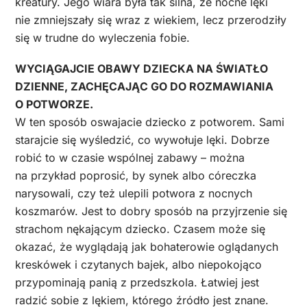
kreatury. Jego wiara była tak silna, że nocne lęki
nie zmniejszały się wraz z wiekiem, lecz przerodziły
się w trudne do wyleczenia fobie.
WYCIĄGAJCIE OBAWY DZIECKA NA ŚWIATŁO
DZIENNE, ZACHĘCAJĄC GO DO ROZMAWIANIA
O POTWORZE.
W ten sposób oswajacie dziecko z potworem. Sami
starajcie się wyśledzić, co wywołuje lęki. Dobrze
robić to w czasie wspólnej zabawy – można
na przykład poprosić, by synek albo córeczka
narysowali, czy też ulepili potwora z nocnych
koszmarów. Jest to dobry sposób na przyjrzenie się
strachom nękającym dziecko. Czasem może się
okazać, że wyglądają jak bohaterowie oglądanych
kreskówek i czytanych bajek, albo niepokojąco
przypominają panią z przedszkola. Łatwiej jest
radzić sobie z lękiem, którego źródło jest znane.