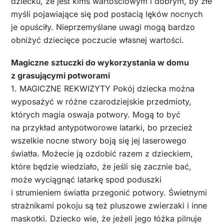
dziecku, że jest kimś wartościowym i dobrym, by złe
myśli pojawiające się pod postacią lęków nocnych
je opuściły. Nieprzemyślane uwagi mogą bardzo
obniżyć dziecięce poczucie własnej wartości.
Magiczne sztuczki do wykorzystania w domu
z grasującymi potworami
1. MAGICZNE REKWIZYTY Pokój dziecka można
wyposażyć w różne czarodziejskie przedmioty,
których magia oswaja potwory. Mogą to być
na przykład antypotworowe latarki, bo przecież
wszelkie nocne stwory boją się jej laserowego
światła. Możecie ją ozdobić razem z dzieckiem,
które będzie wiedziało, że jeśli się zacznie bać,
może wyciągnąć latarkę spod poduszki
i strumieniem światła przegonić potwory. Świetnymi
strażnikami pokoju są też pluszowe zwierzaki i inne
maskotki. Dziecko wie, że jeżeli jego łóżka pilnuje