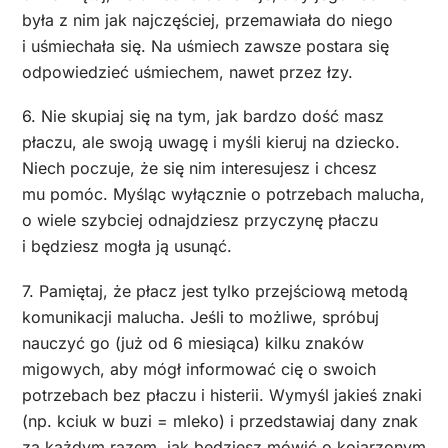
była z nim jak najczęściej, przemawiała do niego
i uśmiechała się. Na uśmiech zawsze postara się
odpowiedzieć uśmiechem, nawet przez łzy.
6. Nie skupiaj się na tym, jak bardzo dość masz
płaczu, ale swoją uwagę i myśli kieruj na dziecko.
Niech poczuje, że się nim interesujesz i chcesz
mu pomóc. Myśląc wyłącznie o potrzebach malucha,
o wiele szybciej odnajdziesz przyczynę płaczu
i będziesz mogła ją usunąć.
7. Pamiętaj, że płacz jest tylko przejściową metodą
komunikacji malucha. Jeśli to możliwe, spróbuj
nauczyć go (już od 6 miesiąca) kilku znaków
migowych, aby mógł informować cię o swoich
potrzebach bez płaczu i histerii. Wymyśl jakieś znaki
(np. kciuk w buzi = mleko) i przedstawiaj dany znak
za każdym razem, jak będziesz mówić o kojarzonym