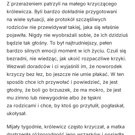
Z przerażeniem patrzyli na małego krzyczącego
królewicza. Byli bardzo dokładnie przygotowani
na wiele sytuacji, ale protokół szczęśliwych
rodziców nie przewidywał takiej, jaka się właśnie
pojawiła. Nigdy nie wyobrażali sobie, że ich dzidziuś
będzie tak głośny. To był najtrudniejszy, pełen
bardzo silnych emocji moment w ich życiu. Czuli się
bezradni, nie wiedząc, jak ukoić rozpaczliwe krzyki.
Wezwali doradców i ci wyjaśnili im, że noworodek
krzyczy bez łez, bo jeszcze nie umie płakać. W ten
sposób chce ich przywołać i powiedzieć, że jest
głodny, że boli go brzuszek, że ma mokro, że jest
mu zimno lub niewygodnie albo że tęskni
za rodzicami i chce, by ktoś go przytulił, pogłaskał,
ukołysał.
Mijały tygodnie, królewicz często krzyczał, a matka
dostrzegła różnorodność jego wrzasków i posiadła