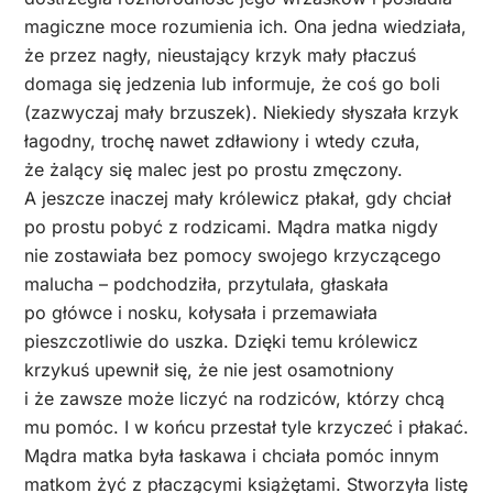
magiczne moce rozumienia ich. Ona jedna wiedziała,
że przez nagły, nieustający krzyk mały płaczuś
domaga się jedzenia lub informuje, że coś go boli
(zazwyczaj mały brzuszek). Niekiedy słyszała krzyk
łagodny, trochę nawet zdławiony i wtedy czuła,
że żalący się malec jest po prostu zmęczony.
A jeszcze inaczej mały królewicz płakał, gdy chciał
po prostu pobyć z rodzicami. Mądra matka nigdy
nie zostawiała bez pomocy swojego krzyczącego
malucha – podchodziła, przytulała, głaskała
po główce i nosku, kołysała i przemawiała
pieszczotliwie do uszka. Dzięki temu królewicz
krzykuś upewnił się, że nie jest osamotniony
i że zawsze może liczyć na rodziców, którzy chcą
mu pomóc. I w końcu przestał tyle krzyczeć i płakać.
Mądra matka była łaskawa i chciała pomóc innym
matkom żyć z płaczącymi książętami. Stworzyła listę