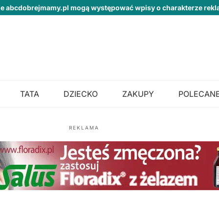
ie abcdobrejmamy.pl mogą występować wpisy o charakterze re
TATA
DZIECKO
ZAKUPY
POLECANE
REKLAMA