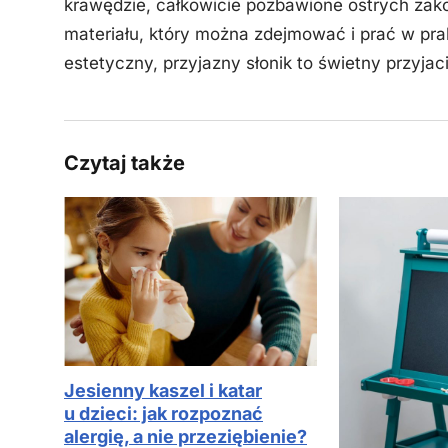
krawędzie, całkowicie pozbawione ostrych zak
materiału, który można zdejmować i prać w pral
estetyczny, przyjazny słonik to świetny przyja
Czytaj także
Jesienny kaszel i katar
u dzieci: jak rozpoznać
alergię, a nie przeziębienie?