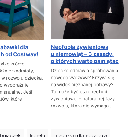
Neofobia żywieniowa
abawki dla
u niemowląt – 3 zasady,
h od Costway!
o których warto pamiętać
tylko źródło
Dziecko odmawia spróbowania
akże przedmioty,
nowego warzywa? Krzywi się
 w rozwoju dziecka,
na widok nieznanej potrawy?
go wyobraźnię
To może być etap neofobii
 manualne. Jeśli
żywieniowej – naturalnej fazy
tów, które
rozwoju, która nie wymaga…
 bujaczek
lionelo
magazyn dla rodziców