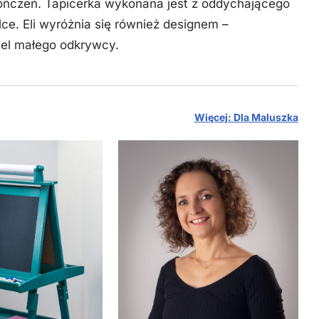
ończeń. Tapicerka wykonana jest z oddychającego
ce. Eli wyróżnia się również designem –
ciel małego odkrywcy.
Więcej: Dla Maluszka