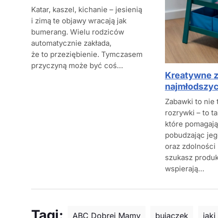
Katar, kaszel, kichanie – jesienią
i zimą te objawy wracają jak
bumerang. Wielu rodziców
automatycznie zakłada,
że to przeziębienie. Tymczasem
przyczyną może być coś…
Kreatywne z
najmłodszyc
Zabawki to nie 
rozrywki – to t
które pomagają
pobudzając je
oraz zdolności
szukasz produk
wspierają…
Tagi:
ABC Dobrej Mamy
bujaczek
jaki