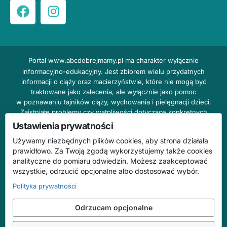
Portal
www.abcdobrejmamy.pl
ma charakter wyłącznie
informacyjno-edukacyjny. Jest zbiorem wielu przydatnych
informacji o ciąży oraz macierzyństwie, które nie mogą być
traktowane jako zalecenia, ale wyłącznie jako pomoc
w poznawaniu tajników ciąży, wychowania i pielęgnacji dzieci.
Zaistniałe problemy czy wątpliwości dotyczące konkretnych
przypadków należy bezzwłocznie konsultować z prowadzącym
Ustawienia prywatności
lekarzem ginekologiem lub innym stosownym specjalistą w danej
Używamy niezbędnych plików cookies, aby strona działała
dziedzinie. DOBRY DOM nie odpowiada za treść reklam,
prawidłowo. Za Twoją zgodą wykorzystujemy także cookies
nie ponosi również żadnych konsekwencji prawnych ani
analityczne do pomiaru odwiedzin. Możesz zaakceptować
odpowiedzialności za następstwa mogące wyniknąć na skutek
wszystkie, odrzucić opcjonalne albo dostosować wybór.
zastosowania podanych informacji bez wcześniejszej konsultacji
z lekarzem.
Polityka prywatności
Na stronie abcdobrejmamy.pl mogą występować wpisy
Odrzucam opcjonalne
o charakterze reklamowym.