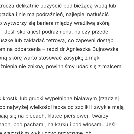
krocza delikatnie oczyścić pod bieżącą wodą lub
adka i nie ma podrażnień, najlepiej natłuścić
b wytworzy się bariera między wrażliwą skórą
 Jeśli skóra jest podrażniona, należy przede
uszkę lub zakładać tetrową, co zapewni dostęp
em na odparzenia – radzi dr Agnieszka Bujnowska
zoną skórę warto stosować zasypkę z mąki
żnienia nie znikną, powinniśmy udać się z malcem
ostki lub grudki wypełnione białawym (rzadziej
o najwyżej wielkości łebka od szpilki i zwykle mają
ją się na plecach, klatce piersiowej i twarzy
ach, pod pachami, na karku i pod włosami. Jeśli
e wszystkim wykluczyć przyczynę ich