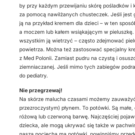
by przy każdym przewijaniu skórę pośladków i 
za pomocą nawilżanych chusteczek. Jeśli jest gł
ją na przykład kremem dla dzieci – w ten sposó
a moczem lub kałem wsiąkającym w pieluszkę. –
wszystkim ją wietrzyć – często zdejmować piel
powietrza. Można też zastosować specjalny kr
z Med Polonii. Zamiast pudru na czystą i osus
ziemniaczanej. Jeśli mimo tych zabiegów podra
do pediatry.
Nie przegrzewaj!
Na skórze malucha czasami możemy zauważyć kr
przezroczystym) płynem. To potówki. Są małe, c
różową lub czerwoną barwę. Najczęściej pojawia
dziecka, ale mogą ukrywać się także w pachwin
nasza pociecha ma potówki, powinniśmy przed