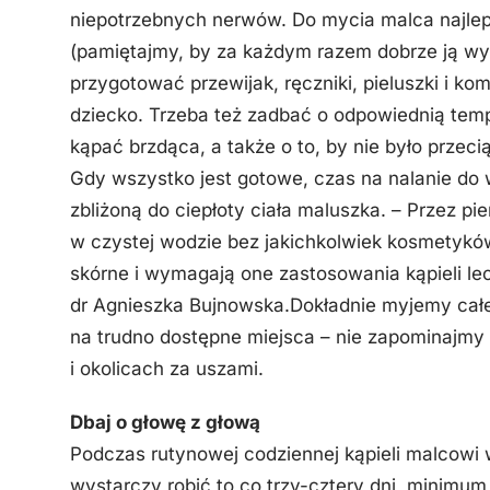
niepotrzebnych nerwów. Do mycia malca najlepi
(pamiętajmy, by za każdym razem dobrze ją wyp
przygotować przewijak, ręczniki, pieluszki i ko
dziecko. Trzeba też zadbać o odpowiednią tem
kąpać brzdąca, a także o to, by nie było przeci
Gdy wszystko jest gotowe, czas na nalanie do
zbliżoną do ciepłoty ciała maluszka. – Przez p
w czystej wodzie bez jakichkolwiek kosmetykó
skórne i wymagają one zastosowania kąpieli lec
dr Agnieszka Bujnowska.Dokładnie myjemy całe
na trudno dostępne miejsca – nie zapominajmy
i okolicach za uszami.
Dbaj o głowę z głową
Podczas rutynowej codziennej kąpieli malcowi 
wystarczy robić to co trzy-cztery dni, minimu