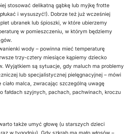
ej stosować delikatną gąbkę lub myjkę frotte
łukać i wysuszyć!). Dobrze też już wcześniej
mplet ubranek lub śpioszki, w które ubierzemy
peraturę w pomieszczeniu, w którym będziemy
ągów.
 wanienki wody – powinna mieć temperaturę
ierwsze trzy-cztery miesiące kąpiemy dziecko
w. Wyjątkiem są sytuacje, gdy maluch ma problemy
zniczej lub specjalistycznej pielęgnacyjnej – mówi
 ciało malca, zwracając szczególną uwagę
 o fałdach szyjnych, pachach, pachwinach, kroczu
warto także umyć głowę (u starszych dzieci
m raz w tygodniu). Gdy szkrab ma mało włosów –