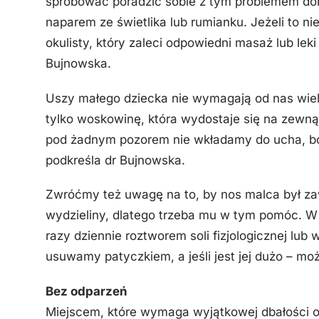
spróbować poradzić sobie z tym problemem d
naparem ze świetlika lub rumianku. Jeżeli to nie
okulisty, który zaleci odpowiedni masaż lub lek
Bujnowska.
Uszy małego dziecka nie wymagają od nas wiel
tylko woskowinę, która wydostaje się na zew
pod żadnym pozorem nie wkładamy do ucha, bo
podkreśla dr Bujnowska.
Zwróćmy też uwagę na to, by nos malca był zaw
wydzieliny, dlatego trzeba mu w tym pomóc. W 
razy dziennie roztworem soli fizjologicznej lub
usuwamy patyczkiem, a jeśli jest jej dużo – mo
Bez odparzeń
Miejscem, które wymaga wyjątkowej dbałości o 