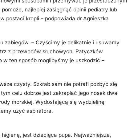
omowymi sposobami i przemywać je przestudzonym
 pomoże, najlepiej zasięgnąć opinii pediatry lub
i w postaci kropli – podpowiada dr Agnieszka
u zabiegów. – Czyścimy je delikatnie i usuwamy
nątrz z przewodów słuchowych. Patyczków
 w ten sposób moglibyśmy je uszkodzić –
sze czysty. Szkrab sam nie potrafi pozbyć się
tym celu dobrze jest zakraplać jego nosek dwa
 wody morskiej. Wydostającą się wydzielinę
żemy użyć aspiratora.
higienę, jest dziecięca pupa. Najważniejsze,