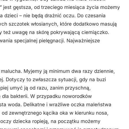
” jest gęstsza, od trzeciego miesiąca życia możemy
 dzieci – nie będą drażnić oczu. Do czesania
ch szczotek włosianych, które dodatkowo masują
y też uwagę na skórę pokrywającą ciemiączko.
wania specjalnej pielęgnacji. Najważniejsze
z malucha. Myjemy ją minimum dwa razy dziennie,
iej. Dotyczy to zwłaszcza sytuacji, gdy na buzi
epiej umyć ją od razu, zanim przyschną,
 dla bakterii. W przypadku noworodków
ta woda. Delikatne i wrażliwe oczka maleństwa
od zewnętrznego kącika oka w kierunku nosa,
oczy dziecka ropieją, na początku możemy