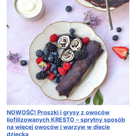
NOWOŚĆ! Proszki i grysy z owoców
liofilizowanych KRESTO – sprytny sposób
na więcej owoców i warzyw w diecie
dziecka