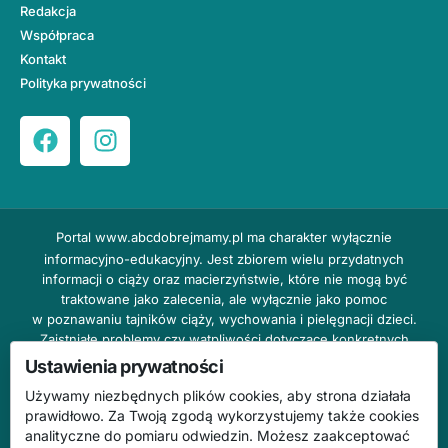
Redakcja
Współpraca
Kontakt
Polityka prywatności
Portal
www.abcdobrejmamy.pl
ma charakter wyłącznie
informacyjno-edukacyjny. Jest zbiorem wielu przydatnych
informacji o ciąży oraz macierzyństwie, które nie mogą być
traktowane jako zalecenia, ale wyłącznie jako pomoc
w poznawaniu tajników ciąży, wychowania i pielęgnacji dzieci.
Zaistniałe problemy czy wątpliwości dotyczące konkretnych
przypadków należy bezzwłocznie konsultować z prowadzącym
Ustawienia prywatności
lekarzem ginekologiem lub innym stosownym specjalistą w danej
Używamy niezbędnych plików cookies, aby strona działała
dziedzinie. DOBRY DOM nie odpowiada za treść reklam,
prawidłowo. Za Twoją zgodą wykorzystujemy także cookies
nie ponosi również żadnych konsekwencji prawnych ani
analityczne do pomiaru odwiedzin. Możesz zaakceptować
odpowiedzialności za następstwa mogące wyniknąć na skutek