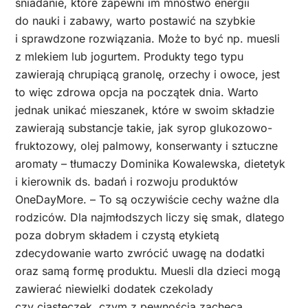
śniadanie, które zapewni im mnóstwo energii
do nauki i zabawy, warto postawić na szybkie
i sprawdzone rozwiązania. Może to być np. muesli
z mlekiem lub jogurtem. Produkty tego typu
zawierają chrupiącą granolę, orzechy i owoce, jest
to więc zdrowa opcja na początek dnia. Warto
jednak unikać mieszanek, które w swoim składzie
zawierają substancje takie, jak syrop glukozowo-
fruktozowy, olej palmowy, konserwanty i sztuczne
aromat
y – tłumaczy Dominika Kowalewska, dietetyk
i kierownik ds. badań i rozwoju produktów
OneDayMore.
– To są oczywiście cechy ważne dla
rodziców. Dla najmłodszych liczy się smak, dlatego
poza dobrym składem i czystą etykietą
zdecydowanie warto zwrócić uwagę na dodatki
oraz samą formę produktu. Muesli dla dzieci mogą
zawierać niewielki dodatek czekolady
czy ciasteczek, czym z pewnością zachęcą