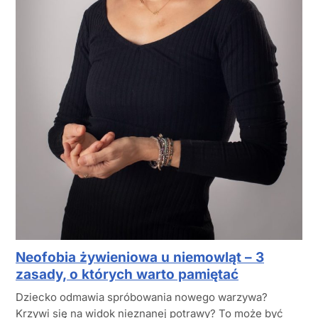
Neofobia żywieniowa u niemowląt – 3
zasady, o których warto pamiętać
Dziecko odmawia spróbowania nowego warzywa?
Krzywi się na widok nieznanej potrawy? To może być