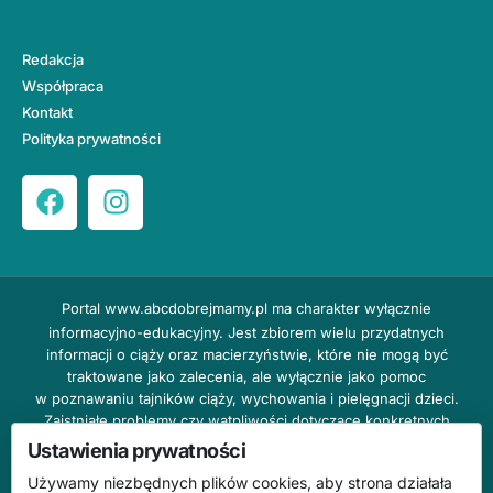
Redakcja
Współpraca
Kontakt
Polityka prywatności
Portal
www.abcdobrejmamy.pl
ma charakter wyłącznie
informacyjno-edukacyjny. Jest zbiorem wielu przydatnych
informacji o ciąży oraz macierzyństwie, które nie mogą być
traktowane jako zalecenia, ale wyłącznie jako pomoc
w poznawaniu tajników ciąży, wychowania i pielęgnacji dzieci.
Zaistniałe problemy czy wątpliwości dotyczące konkretnych
przypadków należy bezzwłocznie konsultować z prowadzącym
Ustawienia prywatności
lekarzem ginekologiem lub innym stosownym specjalistą w danej
Używamy niezbędnych plików cookies, aby strona działała
dziedzinie. DOBRY DOM nie odpowiada za treść reklam,