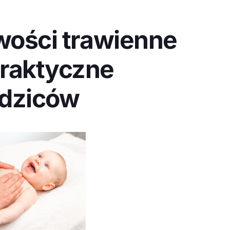
iwości trawienne
Praktyczne
odziców