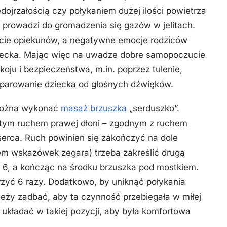
ojrzałością czy połykaniem dużej ilości powietrza
 prowadzi do gromadzenia się gazów w jelitach.
ęcie opiekunów, a negatywne emocje rodziców
ziecka. Mając więc na uwadze dobre samopoczucie
koju i bezpieczeństwa, m.in. poprzez tulenie,
separowanie dziecka od głośnych dźwięków.
 można wykonać
masaż brzuszka
„serduszko”.
istym ruchem prawej dłoni – zgodnym z ruchem
erca. Ruch powinien się zakończyć na dole
em wskazówek zegara) trzeba zakreślić drugą
 6, a kończąc na środku brzuszka pod mostkiem.
zyć 6 razy. Dodatkowo, by uniknąć połykania
leży zadbać, aby ta czynność przebiegała w miłej
 układać w takiej pozycji, aby była komfortowa