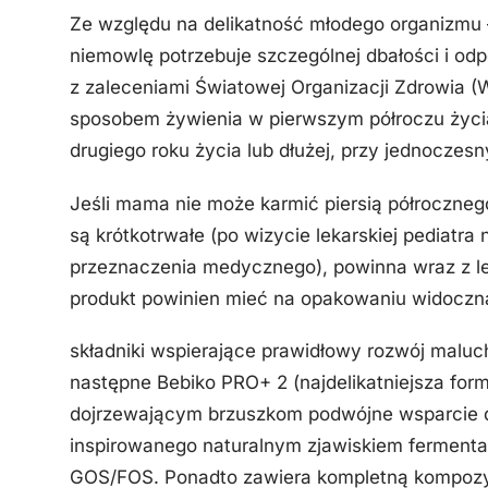
Ze względu na delikatność młodego organizmu
niemowlę potrzebuje szczególnej dbałości i od
z zaleceniami Światowej Organizacji Zdrowia (
sposobem żywienia w pierwszym półroczu życi
drugiego roku życia lub dłużej, przy jednocz
Jeśli mama nie może karmić piersią półrocznego
są krótkotrwałe (po wizycie lekarskiej pediatra
przeznaczenia medycznego), powinna wraz z l
produkt powinien mieć na opakowaniu widoczną
składniki wspierające prawidłowy rozwój malu
następne Bebiko PRO+ 2 (najdelikatniejsza for
dojrzewającym brzuszkom podwójne wsparcie 
inspirowanego naturalnym zjawiskiem fermentac
GOS/FOS. Ponadto zawiera kompletną kompoz