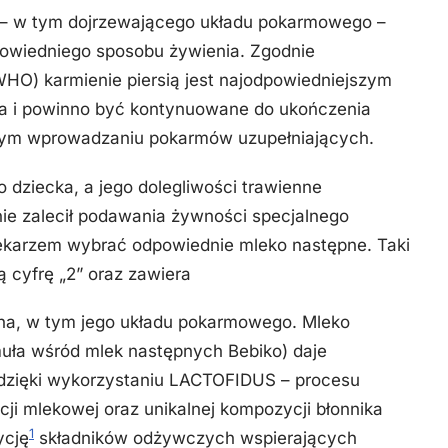
 – w tym dojrzewającego układu pokarmowego –
powiedniego sposobu żywienia. Zgodnie
WHO) karmienie piersią jest najodpowiedniejszym
a i powinno być kontynuowane do ukończenia
esnym wprowadzaniu pokarmów uzupełniających.
 dziecka, a jego dolegliwości trawienne
 nie zalecił podawania żywności specjalnego
ekarzem wybrać odpowiednie mleko następne. Taki
 cyfrę „2” oraz zawiera
cha, w tym jego układu pokarmowego. Mleko
muła wśród mlek następnych Bebiko) daje
dzięki wykorzystaniu LACTOFIDUS – procesu
ji mlekowej oraz unikalnej kompozycji błonnika
1
ycję
składników odżywczych wspierających