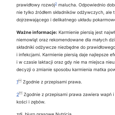
2
prawidłowy rozwój
malucha. Odpowiednio dobr
nie tylko źródłem składników odżywczych, ale
dojrzewającego i delikatnego układu pokarmow
Ważne informacje:
Karmienie piersią jest naj
niemowląt oraz rekomendowane dla małych dzie
składniki odżywcze niezbędne do prawidłowego 
i infekcjami. Karmienie piersią daje najlepsze 
i w czasie laktacji oraz gdy nie ma miejsca ni
decyzji o zmianie sposobu karmienia matka pow

1
Zgodnie z przepisami prawa.

2
Zgodnie z przepisami prawa zawiera wapń i
kości i zębów.
zdj. biuro prasowe Nutricia