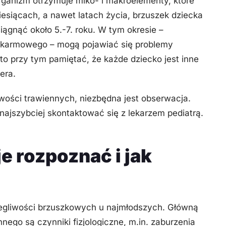
rganizm otrzymuje miko- i makroelementy, które
iesiącach, a nawet latach życia, brzuszek dziecka
ągnąć około 5.-7. roku. W tym okresie –
pokarmowego – mogą pojawiać się problemy
rto przy tym pamiętać, że każde dziecko jest inne
era.
wości trawiennych, niezbędna jest obserwacja.
 najszybciej skontaktować się z lekarzem pediatrą.
 je rozpoznać i jak
olegliwości brzuszkowych u najmłodszych. Główną
nego są czynniki fizjologiczne, m.in. zaburzenia