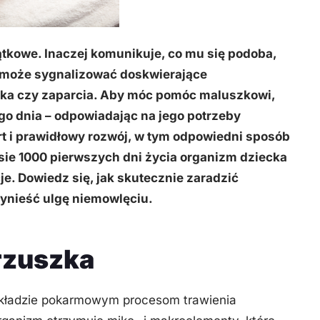
ątkowe. Inaczej komunikuje, co mu się podoba,
ej może sygnalizować doskwierające
olka czy zaparcia. Aby móc pomóc maluszkowi,
o dnia – odpowiadając na jego potrzeby
rt i prawidłowy rozwój, w tym odpowiedni sposób
sie 1000 pierwszych dni życia organizm dziecka
je.
Dowiedz się, jak skutecznie zaradzić
ynieść ulgę niemowlęciu.
rzuszka
układzie pokarmowym procesom trawienia