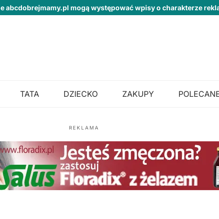
ie abcdobrejmamy.pl mogą występować wpisy o charakterze re
TATA
DZIECKO
ZAKUPY
POLECANE
REKLAMA