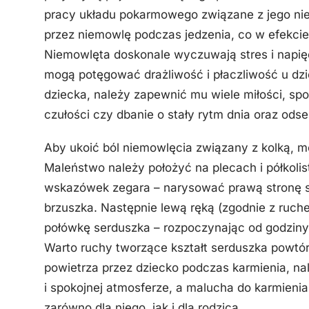
pracy układu pokarmowego związane z jego nied
przez niemowlę podczas jedzenia, co w efekcie
Niemowlęta doskonale wyczuwają stres i napi
mogą potęgować drażliwość i płaczliwość u d
dziecka, należy zapewnić mu wiele miłości, spo
czułości czy dbanie o stały rytm dnia oraz od
Aby ukoić ból niemowlęcia związany z kolką,
Maleństwo należy położyć na plecach i półkol
wskazówek zegara – narysować prawą stronę s
brzuszka. Następnie lewą ręką (zgodnie z ruch
połówkę serduszka – rozpoczynając od godziny
Warto ruchy tworzące kształt serduszka powtór
powietrza przez dziecko podczas karmienia, na
i spokojnej atmosferze, a malucha do karmienia
zarówno dla niego, jak i dla rodzica.