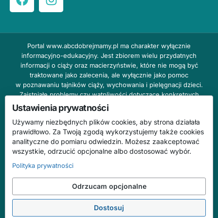
Portal
www.abcdobrejmamy.pl
ma charakter wyłącznie
informacyjno-edukacyjny. Jest zbiorem wielu przydatnych
informacji o ciąży oraz macierzyństwie, które nie mogą być
traktowane jako zalecenia, ale wyłącznie jako pomoc
w poznawaniu tajników ciąży, wychowania i pielęgnacji dzieci.
Zaistniałe problemy czy wątpliwości dotyczące konkretnych
przypadków należy bezzwłocznie konsultować z prowadzącym
Ustawienia prywatności
lekarzem ginekologiem lub innym stosownym specjalistą w danej
Używamy niezbędnych plików cookies, aby strona działała
dziedzinie. DOBRY DOM nie odpowiada za treść reklam,
prawidłowo. Za Twoją zgodą wykorzystujemy także cookies
nie ponosi również żadnych konsekwencji prawnych ani
analityczne do pomiaru odwiedzin. Możesz zaakceptować
odpowiedzialności za następstwa mogące wyniknąć na skutek
wszystkie, odrzucić opcjonalne albo dostosować wybór.
zastosowania podanych informacji bez wcześniejszej konsultacji
z lekarzem.
Polityka prywatności
Na stronie abcdobrejmamy.pl mogą występować wpisy
Odrzucam opcjonalne
o charakterze reklamowym.
Dostosuj
© 2026 ABC Dobrej Mamy. Wszelkie prawa zastrzeżone.