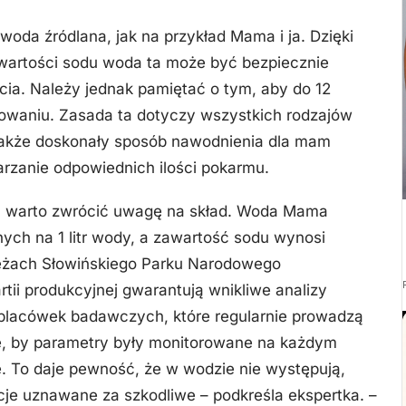
oda źródlana, jak na przykład Mama i ja. Dzięki
 zawartości sodu woda ta może być bezpiecznie
ia. Należy jednak pamiętać o tym, aby do 12
towaniu. Zasada ta dotyczy wszystkich rodzajów
 także doskonały sposób nawodnienia dla mam
arzanie odpowiednich ilości pokarmu.
ka warto zwrócić uwagę na skład. Woda Mama
nych na 1 litr wody, a zawartość sodu wynosi
brzeżach Słowińskiego Parku Narodowego
tii produkcyjnej gwarantują wnikliwe analizy
placówek badawczych, które regularnie prowadzą
e, by parametry były monitorowane na każdym
e. To daje pewność, że w wodzie nie występują,
je uznawane za szkodliwe – podkreśla ekspertka. –