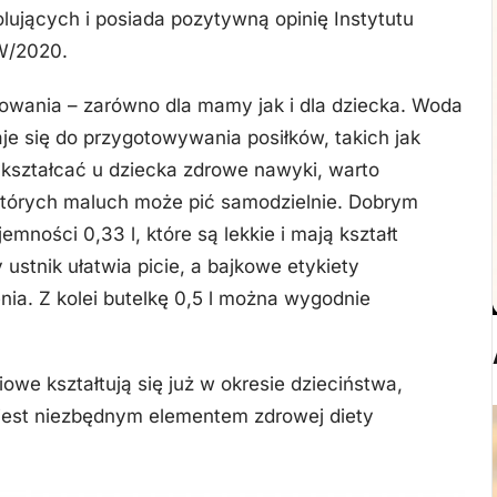
rolujących i posiada pozytywną opinię Instytutu
W/2020.
wania – zarówno dla mamy jak i dla dziecka. Woda
je się do przygotowywania posiłków, takich jak
ykształcać u dziecka zdrowe nawyki, warto
których maluch może pić samodzielnie. Dobrym
mności 0,33 l, które są lekkie i mają kształt
stnik ułatwia picie, a bajkowe etykiety
ia. Z kolei butelkę 0,5 l można wygodnie
we kształtują się już w okresie dzieciństwa,
jest niezbędnym elementem zdrowej diety