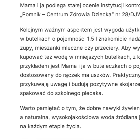
Mama i ja podlega stałej ocenie instytucji kont
„Pomnik – Centrum Zdrowia Dziecka” nr 28/DJ
Kolejnym ważnym aspektem jest wygoda użytko
w butelkach o pojemności 1,5 l znakomicie nada
zupy, mieszanki mleczne czy przeciery. Aby w
kupować też wodę w mniejszych butelkach, z 
przykładem jest Mama i ja w buteleczkach o poje
dostosowany do rączek maluszków. Praktyczny u
przykuwają uwagę i budują pozytywne skojarzen
spakować do szkolnego plecaka.
Warto pamiętać o tym, że dobre nawyki żywienio
a naturalna, wysokojakościowa woda źródlana 
na każdym etapie życia.