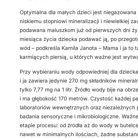
Optymalna dla małych dzieci jest niegazowana w
niskiemu stopniowi mineralizacji i niewielkiej
podawana maluszkom już od pierwszych dni życ
miesiąca życia dziecka podawać ją, po przego
wód – podkreśla Kamila Janota – Mama i ja to
karmiących piersią, u których ważne jest wytw
Przy wybieraniu wody odpowiedniej dla dziec
i ja zawiera jedynie 270 mg składników mineral
tylko 7,77 mg na 1 litr. Źródło wody bije na o
i ma głębokość 170 metrów. Czystość każdej par
laboratoriów wewnętrznych oraz niezależnych 
badania sensoryczne i mikrobiologiczne. Ważn
etapie procesu: od źródła aż do wody w butelc
nawet w minimalnych ilościach, żadne substanc