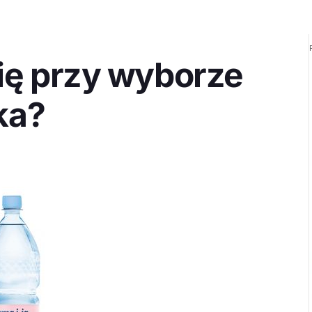
ię przy wyborze
ka?