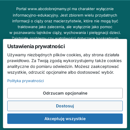
Portal
www.abcdobrejmamy.pl
ma charakter wyłącznie
informacyjno-edukacyjny. Jest zbiorem wielu przydatnych
informacji o ciąży oraz macierzyństwie, które nie mogą być
traktowane jako zalecenia, ale wyłącznie jako pomoc
w poznawaniu tajników ciąży, wychowania i pielęgnacji dzieci.
Zaistniałe problemy czy wątpliwości dotyczące konkretnych
przypadków należy bezzwłocznie konsultować z prowadzącym
Ustawienia prywatności
lekarzem ginekologiem lub innym stosownym specjalistą w danej
Używamy niezbędnych plików cookies, aby strona działała
dziedzinie. DOBRY DOM nie odpowiada za treść reklam,
prawidłowo. Za Twoją zgodą wykorzystujemy także cookies
nie ponosi również żadnych konsekwencji prawnych ani
analityczne do pomiaru odwiedzin. Możesz zaakceptować
odpowiedzialności za następstwa mogące wyniknąć na skutek
wszystkie, odrzucić opcjonalne albo dostosować wybór.
zastosowania podanych informacji bez wcześniejszej konsultacji
z lekarzem.
Polityka prywatności
Na stronie abcdobrejmamy.pl mogą występować wpisy
Odrzucam opcjonalne
o charakterze reklamowym.
Dostosuj
© 2026 ABC Dobrej Mamy. Wszelkie prawa zastrzeżone.
Treści mają charakter informacyjno-edukacyjny i nie zastępują konsultacji
Akceptuję wszystkie
ze specjalistą.