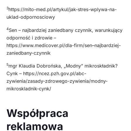
3
https://mito-med.pl/artykul/jak-stres-wplywa-na-
uklad-odpornosciowy
4
Sen – najbardziej zaniedbany czynnik, warunkujący
odporność i zdrowie –
https://www.medicover.pl/dla-firm/sen–najbardziej-
zaniedbany-czynnik
5
mgr Klaudia Dobrońska, „Modny” mikroskładnik?
Cynk – https://ncez.pzh.gov.pl/abc-
zywienia/zasady-zdrowego-zywienia/modny-
mikroskladnik-cynk/
Współpraca
reklamowa