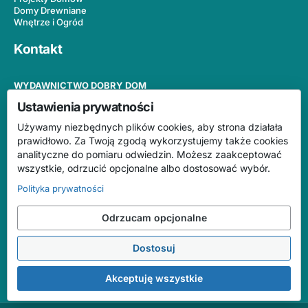
Domy Drewniane
Wnętrze i Ogród
Kontakt
WYDAWNICTWO DOBRY DOM
ul. Wrzesława Romańczuka 6
Ustawienia prywatności
35-302 Rzeszów
tel.
+48 17 852 52 20
Używamy niezbędnych plików cookies, aby strona działała
redakcja@wydawnictwodobrydom.pl
prawidłowo. Za Twoją zgodą wykorzystujemy także cookies
analityczne do pomiaru odwiedzin. Możesz zaakceptować
wszystkie, odrzucić opcjonalne albo dostosować wybór.
Redakcja
Polityka prywatności
Współpraca
Kontakt
Odrzucam opcjonalne
Polityka prywatności
Dostosuj
Akceptuję wszystkie