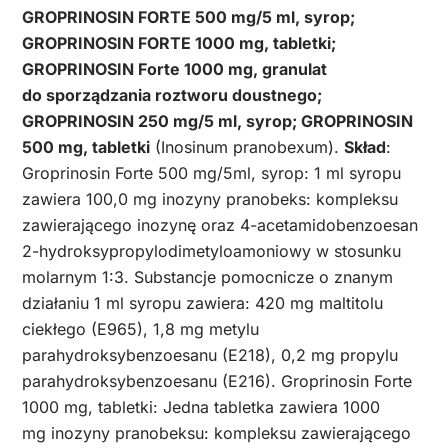
GROPRINOSIN FORTE 500 mg/5 ml, syrop;
GROPRINOSIN FORTE 1000 mg, tabletki;
GROPRINOSIN Forte 1000 mg, granulat
do sporządzania roztworu doustnego;
GROPRINOSIN 250 mg/5 ml, syrop; GROPRINOSIN
500 mg, tabletki
(Inosinum pranobexum).
Skład
:
Groprinosin Forte 500 mg/5ml, syrop: 1 ml syropu
zawiera 100,0 mg inozyny pranobeks: kompleksu
zawierającego inozynę oraz 4-acetamidobenzoesan
2-hydroksypropylodimetyloamoniowy w stosunku
molarnym 1:3. Substancje pomocnicze o znanym
działaniu 1 ml syropu zawiera: 420 mg maltitolu
ciekłego (E965), 1,8 mg metylu
parahydroksybenzoesanu (E218), 0,2 mg propylu
parahydroksybenzoesanu (E216). Groprinosin Forte
1000 mg, tabletki: Jedna tabletka zawiera 1000
mg inozyny pranobeksu: kompleksu zawierającego