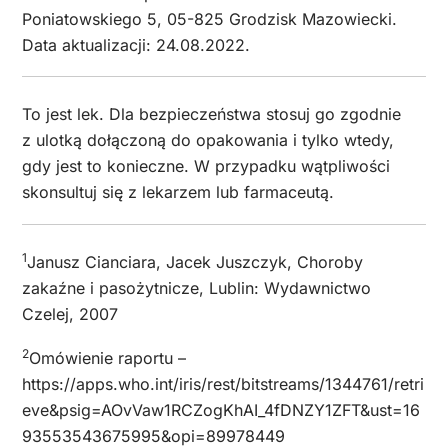
Poniatowskiego 5, 05-825 Grodzisk Mazowiecki.
Data aktualizacji: 24.08.2022.
To jest lek. Dla bezpieczeństwa stosuj go zgodnie
z ulotką dołączoną do opakowania i tylko wtedy,
gdy jest to konieczne. W przypadku wątpliwości
skonsultuj się z lekarzem lub farmaceutą.
1
Janusz Cianciara, Jacek Juszczyk, Choroby
zakaźne i pasożytnicze, Lublin: Wydawnictwo
Czelej, 2007
2
Omówienie raportu –
https://apps.who.int/iris/rest/bitstreams/1344761/retri
eve&psig=AOvVaw1RCZogKhAI_4fDNZY1ZFT&ust=16
93553543675995&opi=89978449