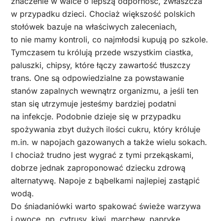
znaczenie w walce o lepszą odporność, zwłaszcza
w przypadku dzieci. Chociaż większość polskich
stołówek bazuje na właściwych zaleceniach,
to nie mamy kontroli, co najmłodsi kupują po szkole.
Tymczasem tu królują przede wszystkim ciastka,
paluszki, chipsy, które łączy zawartość tłuszczy
trans. One są odpowiedzialne za powstawanie
stanów zapalnych wewnątrz organizmu, a jeśli ten
stan się utrzymuje jesteśmy bardziej podatni
na infekcje. Podobnie dzieje się w przypadku
spożywania zbyt dużych ilości cukru, który króluje
m.in. w napojach gazowanych a także wielu sokach.
I chociaż trudno jest wygrać z tymi przekąskami,
dobrze jednak zaproponować dziecku zdrową
alternatywę. Napoje z bąbelkami najlepiej zastąpić
wodą.
Do śniadaniówki warto spakować świeże warzywa
i owoce, np. cytrusy, kiwi, marchew, paprykę.