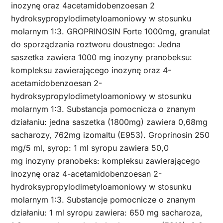
inozynę oraz 4acetamidobenzoesan 2
hydroksypropylodimetyloamoniowy w stosunku
molarnym 1:3. GROPRINOSIN Forte 1000mg, granulat
do sporządzania roztworu doustnego: Jedna
saszetka zawiera 1000 mg inozyny pranobeksu:
kompleksu zawierającego inozynę oraz 4-
acetamidobenzoesan 2-
hydroksypropylodimetyloamoniowy w stosunku
molarnym 1:3. Substancja pomocnicza o znanym
działaniu: jedna saszetka (1800mg) zawiera 0,68mg
sacharozy, 762mg izomaltu (E953). Groprinosin 250
mg/5 ml, syrop: 1 ml syropu zawiera 50,0
mg inozyny pranobeks: kompleksu zawierającego
inozynę oraz 4-acetamidobenzoesan 2-
hydroksypropylodimetyloamoniowy w stosunku
molarnym 1:3. Substancje pomocnicze o znanym
działaniu: 1 ml syropu zawiera: 650 mg sacharoza,