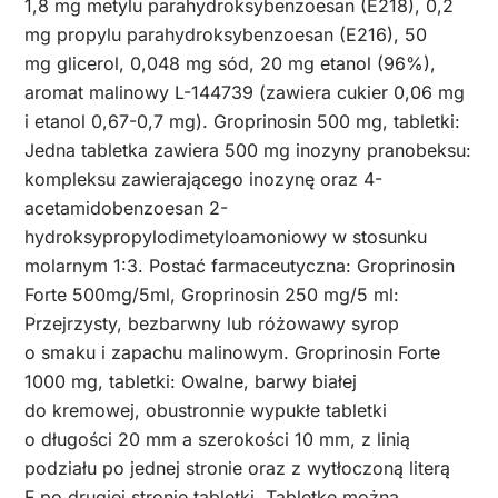
1,8 mg metylu parahydroksybenzoesan (E218), 0,2
mg propylu parahydroksybenzoesan (E216), 50
mg glicerol, 0,048 mg sód, 20 mg etanol (96%),
aromat malinowy L-144739 (zawiera cukier 0,06 mg
i etanol 0,67-0,7 mg). Groprinosin 500 mg, tabletki:
Jedna tabletka zawiera 500 mg inozyny pranobeksu:
kompleksu zawierającego inozynę oraz 4-
acetamidobenzoesan 2-
hydroksypropylodimetyloamoniowy w stosunku
molarnym 1:3. Postać farmaceutyczna: Groprinosin
Forte 500mg/5ml, Groprinosin 250 mg/5 ml:
Przejrzysty, bezbarwny lub różowawy syrop
o smaku i zapachu malinowym. Groprinosin Forte
1000 mg, tabletki: Owalne, barwy białej
do kremowej, obustronnie wypukłe tabletki
o długości 20 mm a szerokości 10 mm, z linią
podziału po jednej stronie oraz z wytłoczoną literą
F po drugiej stronie tabletki. Tabletkę można