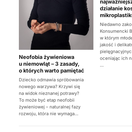
najważniejs
działanie ko
mikroplastik
Niedawno zakoń
Konsumencki B
w którym młod
jakość i delik
pielęgnacyjnych
Neofobia żywieniowa
oceniając ich 
u niemowląt – 3 zasady,
…
o których warto pamiętać
Dziecko odmawia spróbowania
nowego warzywa? Krzywi się
na widok nieznanej potrawy?
To może być etap neofobii
żywieniowej – naturalnej fazy
rozwoju, która nie wymaga…