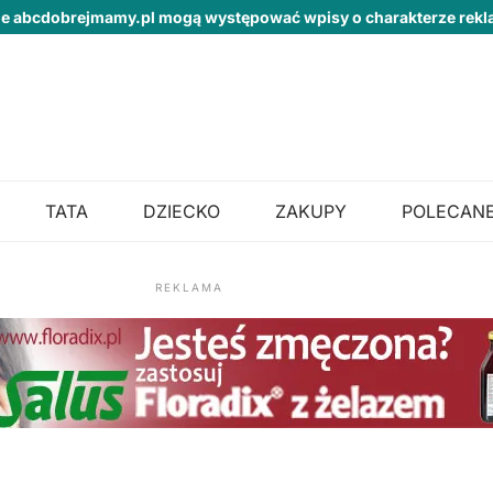
ie abcdobrejmamy.pl mogą występować wpisy o charakterze re
TATA
DZIECKO
ZAKUPY
POLECANE
REKLAMA