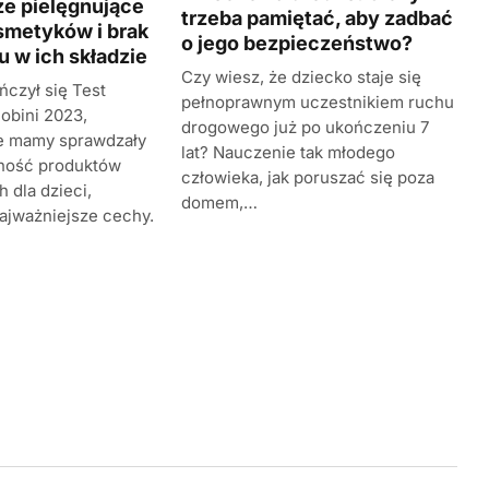
ze pielęgnujące
trzeba pamiętać, aby zadbać
smetyków i brak
o jego bezpieczeństwo?
u w ich składzie
Czy wiesz, że dziecko staje się
czył się Test
pełnoprawnym uczestnikiem ruchu
obini 2023,
drogowego już po ukończeniu 7
e mamy sprawdzały
lat? Nauczenie tak młodego
atność produktów
człowieka, jak poruszać się poza
 dla dzieci,
domem,…
najważniejsze cechy.