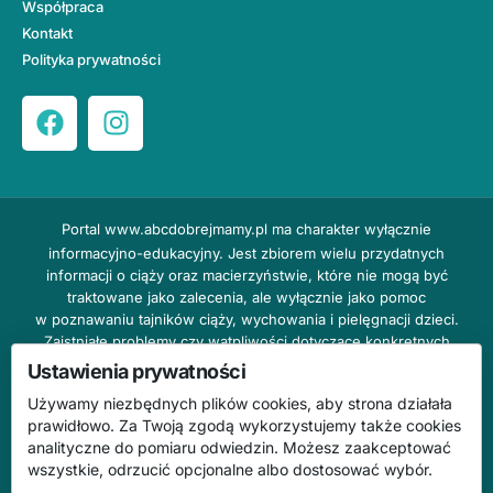
Współpraca
Kontakt
Polityka prywatności
Portal
www.abcdobrejmamy.pl
ma charakter wyłącznie
informacyjno-edukacyjny. Jest zbiorem wielu przydatnych
informacji o ciąży oraz macierzyństwie, które nie mogą być
traktowane jako zalecenia, ale wyłącznie jako pomoc
w poznawaniu tajników ciąży, wychowania i pielęgnacji dzieci.
Zaistniałe problemy czy wątpliwości dotyczące konkretnych
przypadków należy bezzwłocznie konsultować z prowadzącym
Ustawienia prywatności
lekarzem ginekologiem lub innym stosownym specjalistą w danej
Używamy niezbędnych plików cookies, aby strona działała
dziedzinie. DOBRY DOM nie odpowiada za treść reklam,
prawidłowo. Za Twoją zgodą wykorzystujemy także cookies
nie ponosi również żadnych konsekwencji prawnych ani
analityczne do pomiaru odwiedzin. Możesz zaakceptować
odpowiedzialności za następstwa mogące wyniknąć na skutek
wszystkie, odrzucić opcjonalne albo dostosować wybór.
zastosowania podanych informacji bez wcześniejszej konsultacji