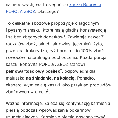
najmłodszych, warto sięgać po
kaszki BoboVita
PORCJA ZBÓŻ
. Dlaczego?
To delikatne zbożowe propozycje o łagodnym
i pysznym smaku, które mają gładką konsystencję
1
i są bez zbędnych dodatków
. Zawierają nawet 7
rodzajów zbóż, takich jak owies, jęczmień, żyto,
pszenica, kukurydza, ryż i proso – to 100% zbóż
i owoców naturalnego pochodzenia. Każda porcja
kaszki BoboVita PORCJA ZBÓŻ stanowi
2
pełnowartościowy posiłek
, odpowiedni dla
maluszka
na śniadanie, na kolację
. Ponadto,
eksperci wymieniają kaszki jako przykład produktów
3
zbożowych w diecie
.
Ważne informacje: Zaleca się kontynuację karmienia
piersią podczas wprowadzania pokarmów
uzupełniających. Karmienie piersią powinno trwać