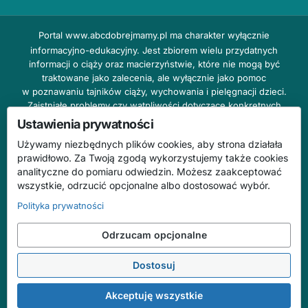
Portal
www.abcdobrejmamy.pl
ma charakter wyłącznie
informacyjno-edukacyjny. Jest zbiorem wielu przydatnych
informacji o ciąży oraz macierzyństwie, które nie mogą być
traktowane jako zalecenia, ale wyłącznie jako pomoc
w poznawaniu tajników ciąży, wychowania i pielęgnacji dzieci.
Zaistniałe problemy czy wątpliwości dotyczące konkretnych
przypadków należy bezzwłocznie konsultować z prowadzącym
Ustawienia prywatności
lekarzem ginekologiem lub innym stosownym specjalistą w danej
Używamy niezbędnych plików cookies, aby strona działała
dziedzinie. DOBRY DOM nie odpowiada za treść reklam,
prawidłowo. Za Twoją zgodą wykorzystujemy także cookies
nie ponosi również żadnych konsekwencji prawnych ani
analityczne do pomiaru odwiedzin. Możesz zaakceptować
odpowiedzialności za następstwa mogące wyniknąć na skutek
wszystkie, odrzucić opcjonalne albo dostosować wybór.
zastosowania podanych informacji bez wcześniejszej konsultacji
z lekarzem.
Polityka prywatności
Na stronie abcdobrejmamy.pl mogą występować wpisy
Odrzucam opcjonalne
o charakterze reklamowym.
Dostosuj
© 2026 ABC Dobrej Mamy. Wszelkie prawa zastrzeżone.
Treści mają charakter informacyjno-edukacyjny i nie zastępują konsultacji
Akceptuję wszystkie
ze specjalistą.