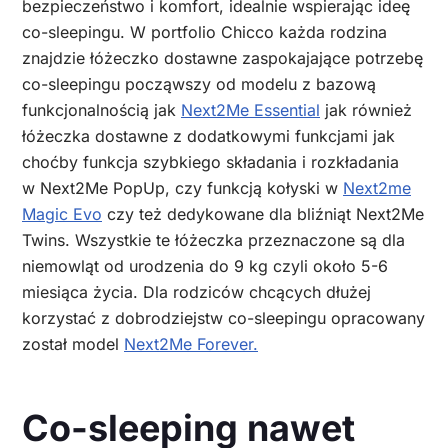
bezpieczeństwo i komfort, idealnie wspierając ideę
co-sleepingu. W portfolio Chicco każda rodzina
znajdzie łóżeczko dostawne zaspokajające potrzebę
co-sleepingu począwszy od modelu z bazową
funkcjonalnością jak
Next2Me Essential
jak również
łóżeczka dostawne z dodatkowymi funkcjami jak
choćby funkcja szybkiego składania i rozkładania
w Next2Me PopUp, czy funkcją kołyski w
Next2me
Magic Evo
czy też dedykowane dla bliźniąt Next2Me
Twins. Wszystkie te łóżeczka przeznaczone są dla
niemowląt od urodzenia do 9 kg czyli około 5-6
miesiąca życia. Dla rodziców chcących dłużej
korzystać z dobrodziejstw co-sleepingu opracowany
został model
Next2Me Forever.
Co-sleeping nawet