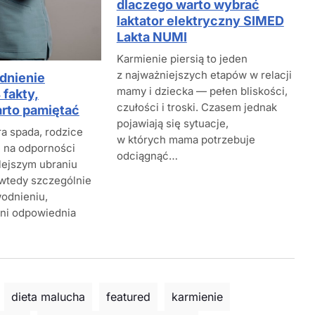
dlaczego warto wybrać
laktator elektryczny SIMED
Lakta NUMI
Karmienie piersią to jeden
z najważniejszych etapów w relacji
dnienie
mamy i dziecka — pełen bliskości,
 fakty,
czułości i troski. Czasem jednak
arto pamiętać
pojawiają się sytuacje,
a spada, rodzice
w których mama potrzebuje
ę na odporności
odciągnąć…
lejszym ubraniu
 wtedy szczególnie
odnieniu,
ni odpowiednia
dieta malucha
featured
karmienie