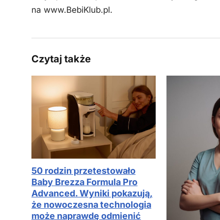
na www.BebiKlub.pl.
Czytaj także
50 rodzin przetestowało
Baby Brezza Formula Pro
Advanced. Wyniki pokazują,
że nowoczesna technologia
może naprawdę odmienić