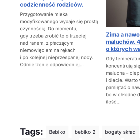
codzienność rodziców.
Przygotowanie mleka
modyfikowanego wydaje się prostą
czynnością. Do momentu,
Zima a nawo
gdy trzeba zrobić to o trzeciej
maluchów. 4
nad ranem, z płaczącym
o których w
niemowlęciem na rękach
i po kolejnej nieprzespanej nocy.
Gdy temperatur
Odmierzenie odpowiedniej…
koncentrują si
malucha – ciep
i diecie. Warto
pamiętać o naw
bo w chłodne d
ilość…
Tags:
Bebiko
bebiko 2
bogaty skład