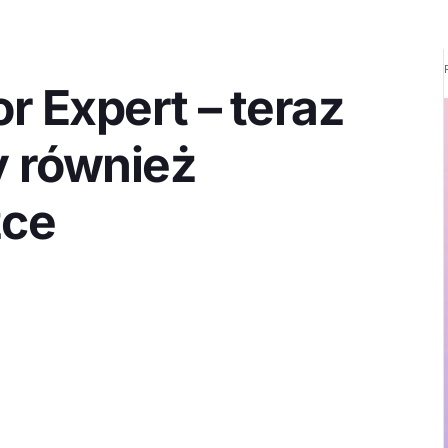
r Expert – teraz
y również
zce