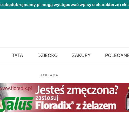
ie abcdobrejmamy.pl mogą występować wpisy o charakterze re
TATA
DZIECKO
ZAKUPY
POLECANE
REKLAMA