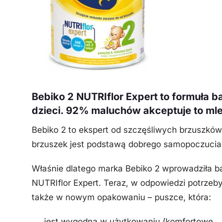
Bebiko 2 NUTRIflor Expert to formuła 
dzieci. 92% maluchów akceptuje to mlek
Bebiko 2 to ekspert od szczęśliwych brzuszków,
brzuszek jest podstawą dobrego samopoczucia 
Właśnie dlatego marka Bebiko 2 wprowadziła b
NUTRIflor Expert. Teraz, w odpowiedzi potrzeb
także w nowym opakowaniu – puszce, która:
jest wygodna w użytkowaniu (komfortowe