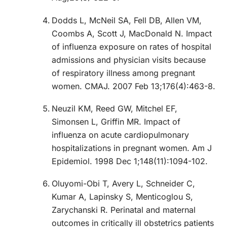
Dodds L, McNeil SA, Fell DB, Allen VM,
Coombs A, Scott J, MacDonald N.
Impact
of influenza exposure on rates of hospital
admissions and physician visits because
of respiratory illness among pregnant
women.
CMAJ. 2007 Feb 13;176(4):463-8.
Neuzil KM, Reed GW, Mitchel EF,
Simonsen L, Griffin MR
. Impact of
influenza on acute cardiopulmonary
hospitalizations in pregnant women.
Am J
Epidemiol. 1998 Dec 1;148(11):1094-102.
Oluyomi-Obi T, Avery L, Schneider C,
Kumar A, Lapinsky S, Menticoglou S,
Zarychanski R.
Perinatal and maternal
outcomes in critically ill obstetrics patients