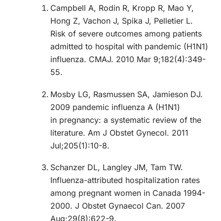
Campbell A, Rodin R, Kropp R, Mao Y,
Hong Z, Vachon J, Spika J, Pelletier L.
Risk of severe outcomes among patients
admitted to hospital with pandemic (H1N1)
influenza.
CMAJ. 2010 Mar 9;182(4):349-
55.
Mosby LG, Rasmussen SA, Jamieson DJ.
2009 pandemic influenza A (H1N1)
in pregnancy: a systematic review of the
literature.
Am J Obstet Gynecol. 2011
Jul;205(1):10-8.
Schanzer DL, Langley JM, Tam TW.
Influenza-attributed hospitalization rates
among pregnant women in Canada 1994-
2000.
J Obstet Gynaecol Can. 2007
Aug;29(8):622-9.