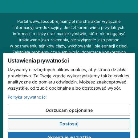
Portal
www.abcdobrejmamy.pl
ma charakter wyłącznie
informacyjno-edukacyjny. Jest zbiorem wielu przydatnych
informacji o ciąży oraz macierzyństwie, które nie mogą być
traktowane jako zalecenia, ale wyłącznie jako pomoc
w poznawaniu tajników ciąży, wychowania i pielęgnacji dzieci.
Zaistniałe problemy czy wątpliwości dotyczące konkretnych
przypadków należy bezzwłocznie konsultować z prowadzącym
Ustawienia prywatności
lekarzem ginekologiem lub innym stosownym specjalistą w danej
Używamy niezbędnych plików cookies, aby strona działała
dziedzinie. DOBRY DOM nie odpowiada za treść reklam,
prawidłowo. Za Twoją zgodą wykorzystujemy także cookies
nie ponosi również żadnych konsekwencji prawnych ani
analityczne do pomiaru odwiedzin. Możesz zaakceptować
odpowiedzialności za następstwa mogące wyniknąć na skutek
wszystkie, odrzucić opcjonalne albo dostosować wybór.
zastosowania podanych informacji bez wcześniejszej konsultacji
z lekarzem.
Polityka prywatności
Na stronie abcdobrejmamy.pl mogą występować wpisy
Odrzucam opcjonalne
o charakterze reklamowym.
Dostosuj
© 2026 ABC Dobrej Mamy. Wszelkie prawa zastrzeżone.
Treści mają charakter informacyjno-edukacyjny i nie zastępują konsultacji
Akceptuję wszystkie