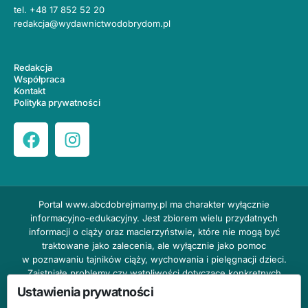
tel.
+48 17 852 52 20
redakcja@wydawnictwodobrydom.pl
Redakcja
Współpraca
Kontakt
Polityka prywatności
Portal
www.abcdobrejmamy.pl
ma charakter wyłącznie
informacyjno-edukacyjny. Jest zbiorem wielu przydatnych
informacji o ciąży oraz macierzyństwie, które nie mogą być
traktowane jako zalecenia, ale wyłącznie jako pomoc
w poznawaniu tajników ciąży, wychowania i pielęgnacji dzieci.
Zaistniałe problemy czy wątpliwości dotyczące konkretnych
przypadków należy bezzwłocznie konsultować z prowadzącym
Ustawienia prywatności
lekarzem ginekologiem lub innym stosownym specjalistą w danej