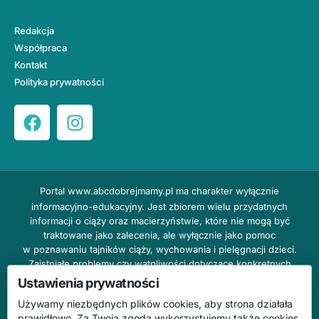
Redakcja
Współpraca
Kontakt
Polityka prywatności
Portal
www.abcdobrejmamy.pl
ma charakter wyłącznie
informacyjno-edukacyjny. Jest zbiorem wielu przydatnych
informacji o ciąży oraz macierzyństwie, które nie mogą być
traktowane jako zalecenia, ale wyłącznie jako pomoc
w poznawaniu tajników ciąży, wychowania i pielęgnacji dzieci.
Zaistniałe problemy czy wątpliwości dotyczące konkretnych
przypadków należy bezzwłocznie konsultować z prowadzącym
Ustawienia prywatności
lekarzem ginekologiem lub innym stosownym specjalistą w danej
Używamy niezbędnych plików cookies, aby strona działała
dziedzinie. DOBRY DOM nie odpowiada za treść reklam,
prawidłowo. Za Twoją zgodą wykorzystujemy także cookies