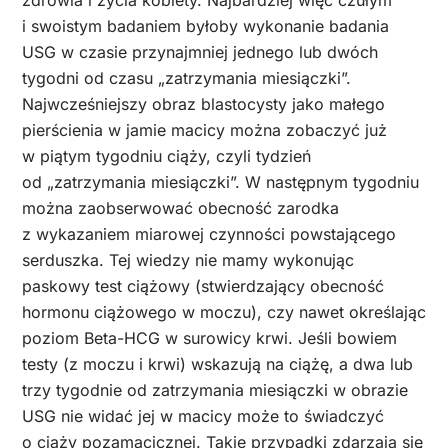
zdrowia i życia kobiety. Najbardziej więc czułym
i swoistym badaniem byłoby wykonanie badania
USG w czasie przynajmniej jednego lub dwóch
tygodni od czasu „zatrzymania miesiączki”.
Najwcześniejszy obraz blastocysty jako małego
pierścienia w jamie macicy można zobaczyć już
w piątym tygodniu ciąży, czyli tydzień
od „zatrzymania miesiączki”. W następnym tygodniu
można zaobserwować obecność zarodka
z wykazaniem miarowej czynności powstającego
serduszka. Tej wiedzy nie mamy wykonując
paskowy test ciążowy (stwierdzający obecność
hormonu ciążowego w moczu), czy nawet określając
poziom Beta-HCG w surowicy krwi. Jeśli bowiem
testy (z moczu i krwi) wskazują na ciążę, a dwa lub
trzy tygodnie od zatrzymania miesiączki w obrazie
USG nie widać jej w macicy może to świadczyć
o ciąży pozamacicznej. Takie przypadki zdarzają się