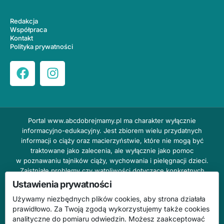
Redakcja
Współpraca
Kontakt
Polityka prywatności
Portal
www.abcdobrejmamy.pl
ma charakter wyłącznie
informacyjno-edukacyjny. Jest zbiorem wielu przydatnych
informacji o ciąży oraz macierzyństwie, które nie mogą być
traktowane jako zalecenia, ale wyłącznie jako pomoc
w poznawaniu tajników ciąży, wychowania i pielęgnacji dzieci.
Zaistniałe problemy czy wątpliwości dotyczące konkretnych
przypadków należy bezzwłocznie konsultować z prowadzącym
Ustawienia prywatności
lekarzem ginekologiem lub innym stosownym specjalistą w danej
Używamy niezbędnych plików cookies, aby strona działała
dziedzinie. DOBRY DOM nie odpowiada za treść reklam,
prawidłowo. Za Twoją zgodą wykorzystujemy także cookies
nie ponosi również żadnych konsekwencji prawnych ani
analityczne do pomiaru odwiedzin. Możesz zaakceptować
odpowiedzialności za następstwa mogące wyniknąć na skutek