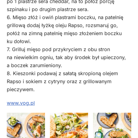
po 1 plastrze sera cheddar, na to połóż porcję
szpinaku i po drugim plastrze sera.
6. Mięso złóż i owiń plastrami boczku, na patelnię
grillową dodaj łyżkę oleju Rapso, rozsmaruj go,
połóż na zimną patelnię mięso złożeniem boczku
ku dołowi.
7. Grilluj mięso pod przykryciem z obu stron
na niewielkim ogniu, tak aby środek był upieczony,
a boczek zarumieniony.
8. Kieszonki podawaj z sałatą skropioną olejem
Rapso i sokiem z cytryny oraz z grillowanym
pieczywem.
www.vog.pl