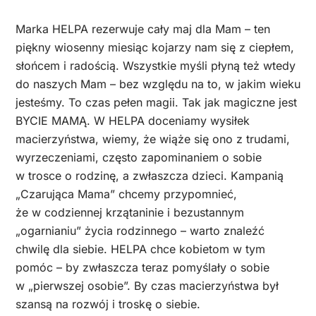
Marka HELPA rezerwuje cały maj dla Mam – ten
piękny wiosenny miesiąc kojarzy nam się z ciepłem,
słońcem i radością. Wszystkie myśli płyną też wtedy
do naszych Mam – bez względu na to, w jakim wieku
jesteśmy. To czas pełen magii. Tak jak magiczne jest
BYCIE MAMĄ. W HELPA doceniamy wysiłek
macierzyństwa, wiemy, że wiąże się ono z trudami,
wyrzeczeniami, często zapominaniem o sobie
w trosce o rodzinę, a zwłaszcza dzieci. Kampanią
„Czarująca Mama” chcemy przypomnieć,
że w codziennej krzątaninie i bezustannym
„ogarnianiu” życia rodzinnego – warto znaleźć
chwilę dla siebie. HELPA chce kobietom w tym
pomóc – by zwłaszcza teraz pomyślały o sobie
w „pierwszej osobie”. By czas macierzyństwa był
szansą na rozwój i troskę o siebie.