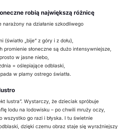
łoneczne robią największą różnicę
nie narażony na działanie szkodliwego
 (światło „bije” z góry i z dołu),
ch promienie słoneczne są dużo intensywniejsze,
prosto w jasne niebo,
dnia = oślepiające odblaski,
wpada w plamy ostrego światła.
lustro
ekt lustra”. Wystarczy, że dzieciak spróbuje
flę lodu na lodowisku – po chwili mruży oczy,
 wszystko go razi i błyska. I tu świetnie
odblaski, dzięki czemu obraz staje się wyraźniejszy