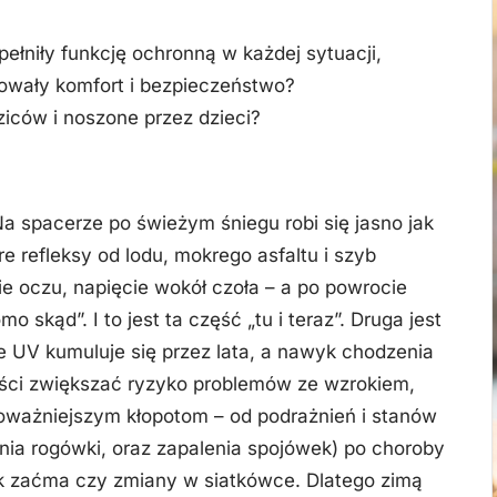
ełniły funkcję ochronną w każdej sytuacji,
owały komfort i bezpieczeństwo?
ziców i noszone przez dzieci?
Na spacerze po świeżym śniegu robi się jasno jak
e refleksy od lodu, mokrego asfaltu i szyb
e oczu, napięcie wokół czoła – a po powrocie
 skąd”. I to jest ta część „tu i teraz”. Druga jest
e UV kumuluje się przez lata, a nawyk chodzenia
ści zwiększać ryzyko problemów ze wzrokiem,
poważniejszym kłopotom – od podrażnień i stanów
zenia rogówki, oraz zapalenia spojówek) po choroby
ak zaćma czy zmiany w siatkówce. Dlatego zimą