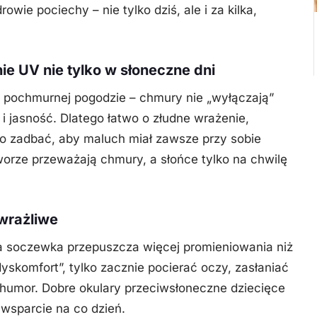
owie pociechy – nie tylko dziś, ale i za kilka,
ie UV nie tylko w słoneczne dni
y pochmurnej pogodzie – chmury nie „wyłączają”
i jasność. Dlatego łatwo o złudne wrażenie,
to zadbać, aby maluch miał zawsze przy sobie
orze przeważają chmury, a słońce tylko na chwilę
wrażliwe
 a soczewka przepuszcza więcej promieniowania niż
yskomfort”, tylko zacznie pocierać oczy, zasłaniać
 humor. Dobre okulary przeciwsłoneczne dziecięce
 wsparcie na co dzień.