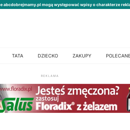
ie abcdobrejmamy.pl mogą występować wpisy o charakterze re
TATA
DZIECKO
ZAKUPY
POLECANE
REKLAMA