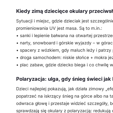
Kiedy zimą dziecięce okulary przeciws
Sytuacji i miejsc, gdzie dzieciak jest szczegól
promieniowania UV jest masa. Są to m.in.:
• sanki i lepienie bałwana na otwartej przestrzeni
• narty, snowboard i górskie wyjazdy – w góra
• spacery z wózkiem, gdy maluch leży i patrzy 
• droga samochodem: niskie słońce + mokra jez
• plac zabaw, gdzie dziecko biega i co chwilę 
Polaryzacja: ulga, gdy śnieg świeci jak 
Dzieci najlepiej pokazują, jak działa zimowy „ef
popatrzeć na iskrzący śnieg na górce albo na ta
odwraca głowę i przestaje widzieć szczegóły, bo
sprawdzają się okulary z polaryzacją: redukują 