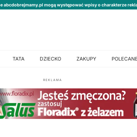
ie abcdobrejmamy.pl mogą występować wpisy o charakterze re
TATA
DZIECKO
ZAKUPY
POLECANE
REKLAMA