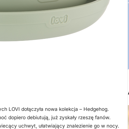
ch LOVI dołączyła nowa kolekcja – Hedgehog.
oć dopiero debiutują, już zyskały rzeszę fanów.
iecący uchwyt, ułatwiający znalezienie go w nocy.