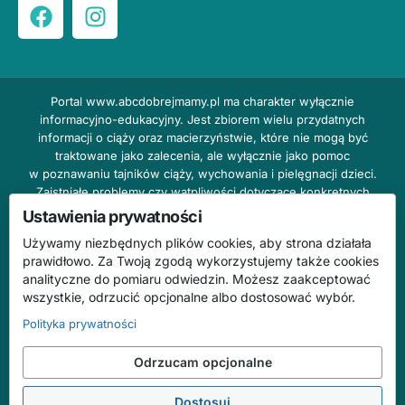
Portal
www.abcdobrejmamy.pl
ma charakter wyłącznie
informacyjno-edukacyjny. Jest zbiorem wielu przydatnych
informacji o ciąży oraz macierzyństwie, które nie mogą być
traktowane jako zalecenia, ale wyłącznie jako pomoc
w poznawaniu tajników ciąży, wychowania i pielęgnacji dzieci.
Zaistniałe problemy czy wątpliwości dotyczące konkretnych
przypadków należy bezzwłocznie konsultować z prowadzącym
Ustawienia prywatności
lekarzem ginekologiem lub innym stosownym specjalistą w danej
Używamy niezbędnych plików cookies, aby strona działała
dziedzinie. DOBRY DOM nie odpowiada za treść reklam,
prawidłowo. Za Twoją zgodą wykorzystujemy także cookies
nie ponosi również żadnych konsekwencji prawnych ani
analityczne do pomiaru odwiedzin. Możesz zaakceptować
odpowiedzialności za następstwa mogące wyniknąć na skutek
wszystkie, odrzucić opcjonalne albo dostosować wybór.
zastosowania podanych informacji bez wcześniejszej konsultacji
z lekarzem.
Polityka prywatności
Na stronie abcdobrejmamy.pl mogą występować wpisy
Odrzucam opcjonalne
o charakterze reklamowym.
Dostosuj