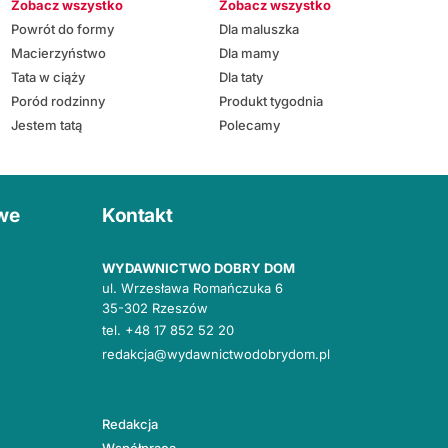
Zobacz wszystko
Zobacz wszystko
Powrót do formy
Dla maluszka
Macierzyństwo
Dla mamy
Tata w ciąży
Dla taty
Poród rodzinny
Produkt tygodnia
Jestem tatą
Polecamy
owe
Kontakt
WYDAWNICTWO DOBRY DOM
ul. Wrzesława Romańczuka 6
35-302 Rzeszów
tel.
+48 17 852 52 20
redakcja@wydawnictwodobrydom.pl
Redakcja
Współpraca