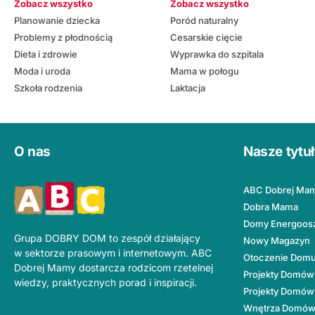
Zobacz wszystko
Zobacz wszystko
Planowanie dziecka
Poród naturalny
Problemy z płodnością
Cesarskie cięcie
Dieta i zdrowie
Wyprawka do szpitala
Moda i uroda
Mama w połogu
Szkoła rodzenia
Laktacja
O nas
Nasze tytu
ABC Dobrej Ma
Dobra Mama
Domy Energoos
Grupa DOBRY DOM to zespół działający
Nowy Magazyn
w sektorze prasowym i internetowym. ABC
Otoczenie Dom
Dobrej Mamy dostarcza rodzicom rzetelnej
Projekty Domów
wiedzy, praktycznych porad i inspiracji.
Projekty Domów
Wnętrza Domó