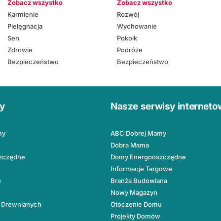
Zobacz wszystko
Zobacz wszystko
Karmienie
Rozwój
Pielęgnacja
Wychowanie
Sen
Pokoik
Zdrowie
Podróże
Bezpieczeństwo
Bezpieczeństwo
ły
Nasze serwisy internet
my
ABC Dobrej Mamy
Dobra Mama
zczędne
Domy Energooszczędne
Informacje Targowe
u
Branża Budowlana
Nowy Magazyn
 Drewnianych
Otoczenie Domu
w
Projekty Domów