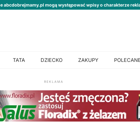
ie abcdobrejmamy.pl mogą występować wpisy o charakterze re
TATA
DZIECKO
ZAKUPY
POLECANE
REKLAMA