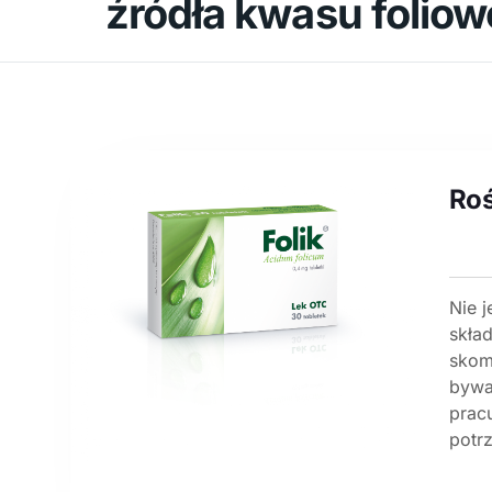
źródła kwasu folio
Roś
Nie j
skła
skom
bywa
prac
potrz