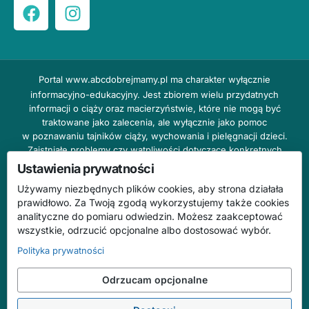
Portal
www.abcdobrejmamy.pl
ma charakter wyłącznie
informacyjno-edukacyjny. Jest zbiorem wielu przydatnych
informacji o ciąży oraz macierzyństwie, które nie mogą być
traktowane jako zalecenia, ale wyłącznie jako pomoc
w poznawaniu tajników ciąży, wychowania i pielęgnacji dzieci.
Zaistniałe problemy czy wątpliwości dotyczące konkretnych
przypadków należy bezzwłocznie konsultować z prowadzącym
Ustawienia prywatności
lekarzem ginekologiem lub innym stosownym specjalistą w danej
Używamy niezbędnych plików cookies, aby strona działała
dziedzinie. DOBRY DOM nie odpowiada za treść reklam,
prawidłowo. Za Twoją zgodą wykorzystujemy także cookies
nie ponosi również żadnych konsekwencji prawnych ani
analityczne do pomiaru odwiedzin. Możesz zaakceptować
odpowiedzialności za następstwa mogące wyniknąć na skutek
wszystkie, odrzucić opcjonalne albo dostosować wybór.
zastosowania podanych informacji bez wcześniejszej konsultacji
z lekarzem.
Polityka prywatności
Na stronie abcdobrejmamy.pl mogą występować wpisy
Odrzucam opcjonalne
o charakterze reklamowym.