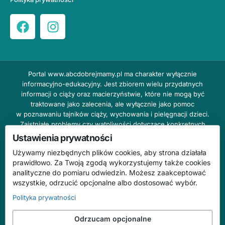
Portal
www.abcdobrejmamy.pl
ma charakter wyłącznie
informacyjno-edukacyjny. Jest zbiorem wielu przydatnych
informacji o ciąży oraz macierzyństwie, które nie mogą być
traktowane jako zalecenia, ale wyłącznie jako pomoc
w poznawaniu tajników ciąży, wychowania i pielęgnacji dzieci.
Zaistniałe problemy czy wątpliwości dotyczące konkretnych
przypadków należy bezzwłocznie konsultować z prowadzącym
Ustawienia prywatności
lekarzem ginekologiem lub innym stosownym specjalistą w danej
Używamy niezbędnych plików cookies, aby strona działała
dziedzinie. DOBRY DOM nie odpowiada za treść reklam,
prawidłowo. Za Twoją zgodą wykorzystujemy także cookies
nie ponosi również żadnych konsekwencji prawnych ani
analityczne do pomiaru odwiedzin. Możesz zaakceptować
odpowiedzialności za następstwa mogące wyniknąć na skutek
wszystkie, odrzucić opcjonalne albo dostosować wybór.
zastosowania podanych informacji bez wcześniejszej konsultacji
z lekarzem.
Polityka prywatności
Na stronie abcdobrejmamy.pl mogą występować wpisy
Odrzucam opcjonalne
o charakterze reklamowym.