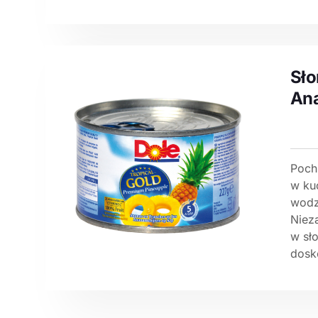
Sło
Ana
Poch
w ku
wodz
Nieza
w sło
dosk