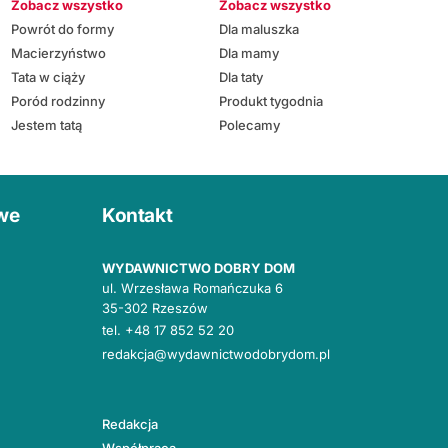
Zobacz wszystko
Zobacz wszystko
Powrót do formy
Dla maluszka
Macierzyństwo
Dla mamy
Tata w ciąży
Dla taty
Poród rodzinny
Produkt tygodnia
Jestem tatą
Polecamy
owe
Kontakt
WYDAWNICTWO DOBRY DOM
ul. Wrzesława Romańczuka 6
35-302 Rzeszów
tel.
+48 17 852 52 20
redakcja@wydawnictwodobrydom.pl
Redakcja
Współpraca