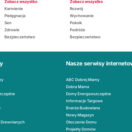
Zobacz wszystko
Zobacz wszystko
Karmienie
Rozwój
Pielęgnacja
Wychowanie
Sen
Pokoik
Zdrowie
Podróże
Bezpieczeństwo
Bezpieczeństwo
ły
Nasze serwisy internet
my
ABC Dobrej Mamy
Dobra Mama
zczędne
Domy Energooszczędne
Informacje Targowe
u
Branża Budowlana
Nowy Magazyn
 Drewnianych
Otoczenie Domu
w
Projekty Domów