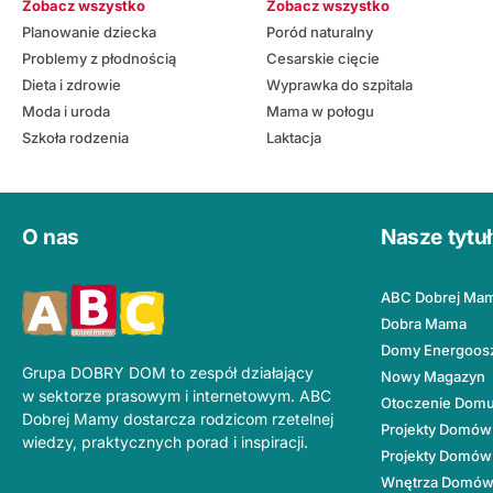
Zobacz wszystko
Zobacz wszystko
Planowanie dziecka
Poród naturalny
Problemy z płodnością
Cesarskie cięcie
Dieta i zdrowie
Wyprawka do szpitala
Moda i uroda
Mama w połogu
Szkoła rodzenia
Laktacja
O nas
Nasze tytu
ABC Dobrej Ma
Dobra Mama
Domy Energoos
Grupa DOBRY DOM to zespół działający
Nowy Magazyn
w sektorze prasowym i internetowym. ABC
Otoczenie Dom
Dobrej Mamy dostarcza rodzicom rzetelnej
Projekty Domów
wiedzy, praktycznych porad i inspiracji.
Projekty Domów
Wnętrza Domó