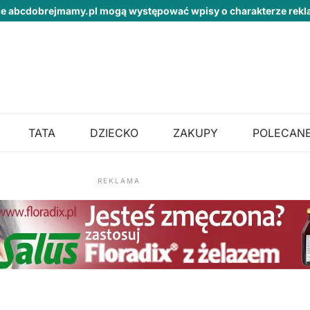
ie abcdobrejmamy.pl mogą występować wpisy o charakterze re
TATA
DZIECKO
ZAKUPY
POLECANE
REKLAMA