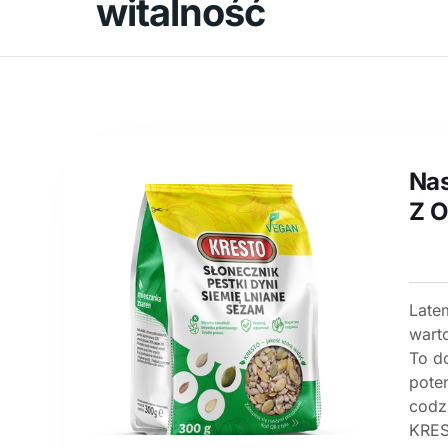
witalność
Nas
Z O
Latem
warto
To d
poten
codz
KRES