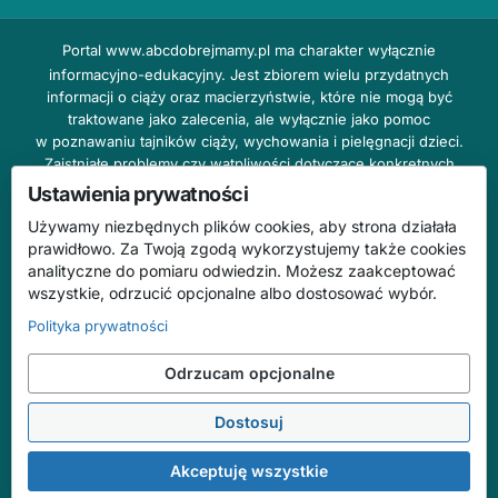
Portal
www.abcdobrejmamy.pl
ma charakter wyłącznie
informacyjno-edukacyjny. Jest zbiorem wielu przydatnych
informacji o ciąży oraz macierzyństwie, które nie mogą być
traktowane jako zalecenia, ale wyłącznie jako pomoc
w poznawaniu tajników ciąży, wychowania i pielęgnacji dzieci.
Zaistniałe problemy czy wątpliwości dotyczące konkretnych
przypadków należy bezzwłocznie konsultować z prowadzącym
Ustawienia prywatności
lekarzem ginekologiem lub innym stosownym specjalistą w danej
Używamy niezbędnych plików cookies, aby strona działała
dziedzinie. DOBRY DOM nie odpowiada za treść reklam,
prawidłowo. Za Twoją zgodą wykorzystujemy także cookies
nie ponosi również żadnych konsekwencji prawnych ani
analityczne do pomiaru odwiedzin. Możesz zaakceptować
odpowiedzialności za następstwa mogące wyniknąć na skutek
wszystkie, odrzucić opcjonalne albo dostosować wybór.
zastosowania podanych informacji bez wcześniejszej konsultacji
z lekarzem.
Polityka prywatności
Na stronie abcdobrejmamy.pl mogą występować wpisy
Odrzucam opcjonalne
o charakterze reklamowym.
Dostosuj
© 2026 ABC Dobrej Mamy. Wszelkie prawa zastrzeżone.
Treści mają charakter informacyjno-edukacyjny i nie zastępują konsultacji
Akceptuję wszystkie
ze specjalistą.