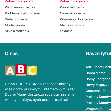
Zobacz wszystko
Zobacz wszystko
Planowanie dziecka
Poród naturalny
Problemy z płodnością
Cesarskie cięcie
Dieta i zdrowie
Wyprawka do szpitala
Moda i uroda
Mama w połogu
Szkoła rodzenia
Laktacja
O nas
Nasze tytu
ABC Dobrej Ma
Dobra Mama
Domy Energoos
Grupa DOBRY DOM to zespół działający
Nowy Magazyn
w sektorze prasowym i internetowym. ABC
Otoczenie Dom
Dobrej Mamy dostarcza rodzicom rzetelnej
Projekty Domów
wiedzy, praktycznych porad i inspiracji.
Projekty Domów
Wnętrza Domó