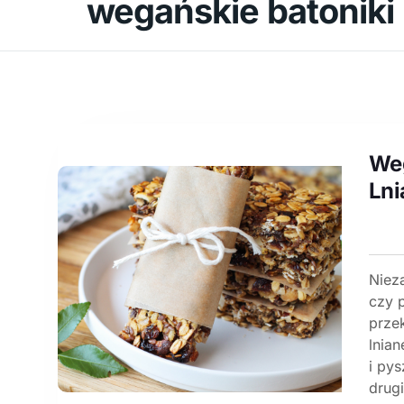
wegańskie batoniki
Weg
Lni
Niez
czy 
prze
lnia
i py
drugi