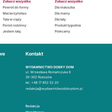
Zobacz wszystko
Zobacz wszystko
Powrót do formy
Dla maluszka
Macierzyństwo
Dla mamy
Tata w ciąży
Dla taty
Poród rodzinny
Produkt tygodnia
Jestem tatą
Polecamy
owe
Kontakt
WYDAWNICTWO DOBRY DOM
ul. Wrzesława Romańczuka 6
35-302 Rzeszów
tel.
+48 17 852 52 20
redakcja@wydawnictwodobrydom.pl
Redakcja
Współpraca