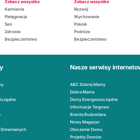
Zobacz wszystko
Zobacz wszystko
Karmienie
Rozwój
Pielęgnacja
Wychowanie
Sen
Pokoik
Zdrowie
Podróże
Bezpieczeństwo
Bezpieczeństwo
ły
Nasze serwisy internet
my
ABC Dobrej Mamy
Dobra Mama
zczędne
Domy Energooszczędne
Informacje Targowe
u
Branża Budowlana
Nowy Magazyn
 Drewnianych
Otoczenie Domu
w
Projekty Domów