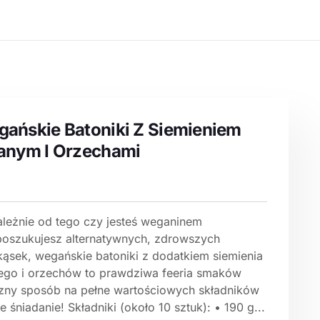
ańskie Batoniki Z Siemieniem
anym I Orzechami
ależnie od tego czy jesteś weganinem
poszukujesz alternatywnych, zdrowszych
kąsek, wegańskie batoniki z dodatkiem siemienia
nego i orzechów to prawdziwa feeria smaków
szny sposób na pełne wartościowych składników
e śniadanie! Składniki (około 10 sztuk): • 190 g...