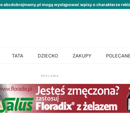
ie abcdobrejmamy.pl mogą występować wpisy o charakterze re
TATA
DZIECKO
ZAKUPY
POLECANE
REKLAMA