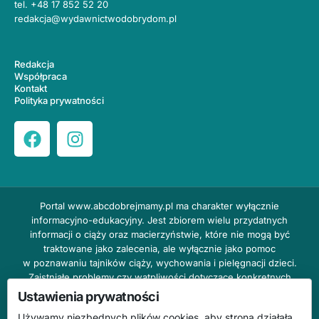
tel.
+48 17 852 52 20
redakcja@wydawnictwodobrydom.pl
Redakcja
Współpraca
Kontakt
Polityka prywatności
Portal
www.abcdobrejmamy.pl
ma charakter wyłącznie
informacyjno-edukacyjny. Jest zbiorem wielu przydatnych
informacji o ciąży oraz macierzyństwie, które nie mogą być
traktowane jako zalecenia, ale wyłącznie jako pomoc
w poznawaniu tajników ciąży, wychowania i pielęgnacji dzieci.
Zaistniałe problemy czy wątpliwości dotyczące konkretnych
przypadków należy bezzwłocznie konsultować z prowadzącym
Ustawienia prywatności
lekarzem ginekologiem lub innym stosownym specjalistą w danej
Używamy niezbędnych plików cookies, aby strona działała