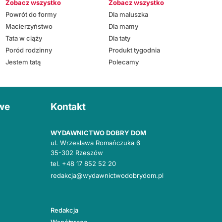
Zobacz wszystko
Zobacz wszystko
Powrót do formy
Dla maluszka
Macierzyństwo
Dla mamy
Tata w ciąży
Dla taty
Poród rodzinny
Produkt tygodnia
Jestem tatą
Polecamy
owe
Kontakt
WYDAWNICTWO DOBRY DOM
ul. Wrzesława Romańczuka 6
35-302 Rzeszów
tel.
+48 17 852 52 20
redakcja@wydawnictwodobrydom.pl
Redakcja
Współpraca