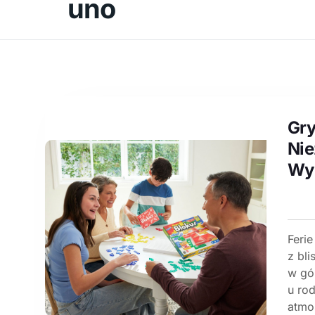
uno
Gry
Nie
Wyb
Feri
z bli
w gó
u rod
atmo