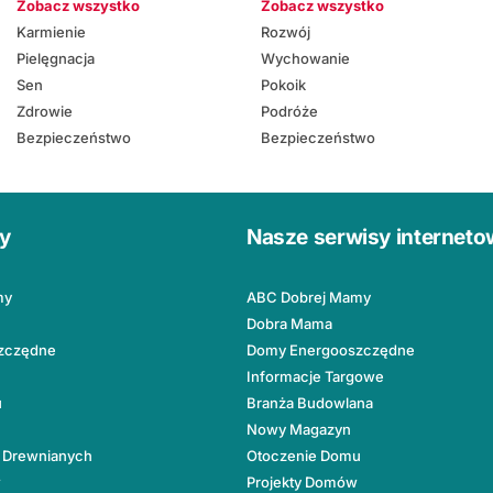
Zobacz wszystko
Zobacz wszystko
Karmienie
Rozwój
Pielęgnacja
Wychowanie
Sen
Pokoik
Zdrowie
Podróże
Bezpieczeństwo
Bezpieczeństwo
ły
Nasze serwisy internet
my
ABC Dobrej Mamy
Dobra Mama
zczędne
Domy Energooszczędne
Informacje Targowe
u
Branża Budowlana
Nowy Magazyn
 Drewnianych
Otoczenie Domu
w
Projekty Domów