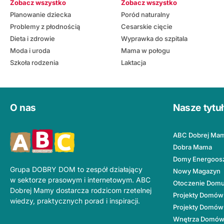
Zobacz wszystko
Zobacz wszystko
Planowanie dziecka
Poród naturalny
Problemy z płodnością
Cesarskie cięcie
Dieta i zdrowie
Wyprawka do szpitala
Moda i uroda
Mama w połogu
Szkoła rodzenia
Laktacja
O nas
Nasze tytu
ABC Dobrej Ma
Dobra Mama
Domy Energoos
Grupa DOBRY DOM to zespół działający
Nowy Magazyn
w sektorze prasowym i internetowym. ABC
Otoczenie Dom
Dobrej Mamy dostarcza rodzicom rzetelnej
Projekty Domów
wiedzy, praktycznych porad i inspiracji.
Projekty Domów
Wnętrza Domó