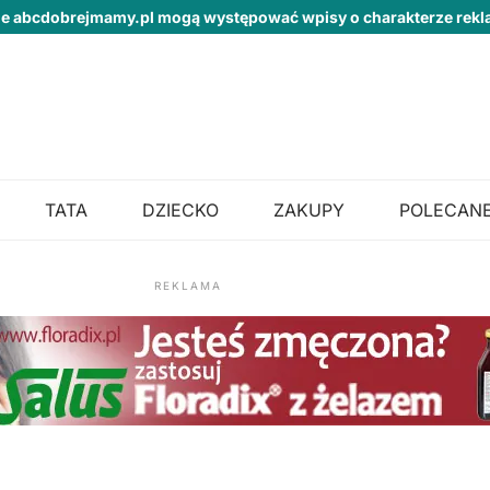
ie abcdobrejmamy.pl mogą występować wpisy o charakterze re
TATA
DZIECKO
ZAKUPY
POLECANE
REKLAMA