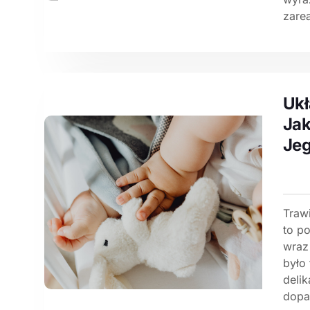
zare
Ukł
Jak
Jeg
Traw
to p
wraz
było
deli
dopa