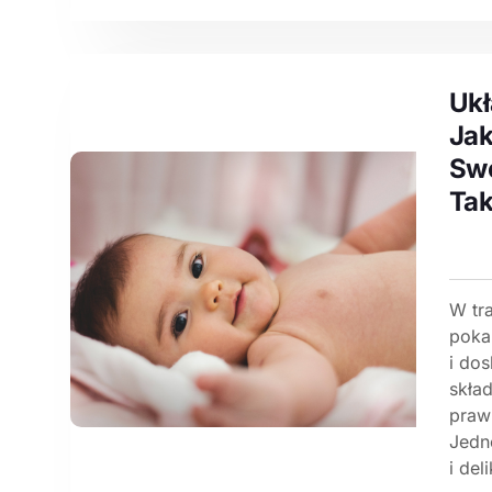
Ukł
Jak
Swo
Tak
W tr
poka
i dos
skła
praw
Jedn
i deli