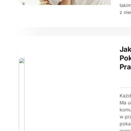
taki
z ni
Jak
Po
Pra
Każd
Ma u
komun
w pr
poka
wyra