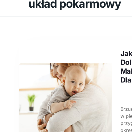
układ pokarmowy
Ja
Dol
Mal
Dla
Brzu
w pi
przy
okre