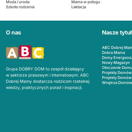
Moda i uroda
Mama w połogu
Szkoła rodzenia
Laktacja
O nas
Nasze tytu
ABC Dobrej Ma
Dobra Mama
Domy Energoos
Nowy Magazyn
Otoczenie Dom
Grupa DOBRY DOM to zespół działający
Projekty Domów
w sektorze prasowym i internetowym. ABC
Projekty Domów
Dobrej Mamy dostarcza rodzicom rzetelnej
Wnętrza Domó
wiedzy, praktycznych porad i inspiracji.