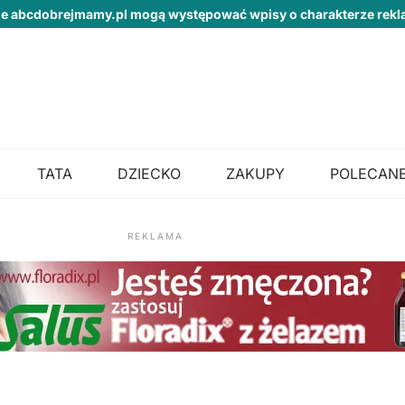
ie abcdobrejmamy.pl mogą występować wpisy o charakterze re
TATA
DZIECKO
ZAKUPY
POLECANE
REKLAMA