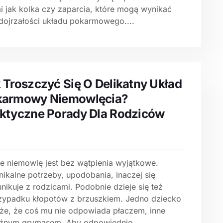
mi jak kolka czy zaparcia, które mogą wynikać
edojrzałości układu pokarmowego....
 Troszczyć Się O Delikatny Układ
karmowy Niemowlęcia?
ktyczne Porady Dla Rodziców
e niemowlę jest bez wątpienia wyjątkowe.
nikalne potrzeby, upodobania, inaczej się
ikuje z rodzicami. Podobnie dzieje się też
zypadku kłopotów z brzuszkiem. Jedno dziecko
że, że coś mu nie odpowiada płaczem, inne
źnym grymasem. Aby odpowiednio