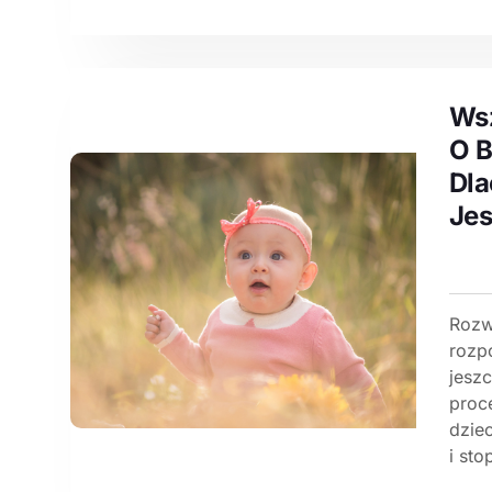
Wsz
O B
Dla
Jes
Rozw
rozp
jesz
proc
dzie
i sto