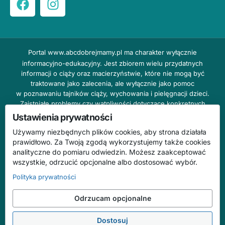
Portal
www.abcdobrejmamy.pl
ma charakter wyłącznie
informacyjno-edukacyjny. Jest zbiorem wielu przydatnych
informacji o ciąży oraz macierzyństwie, które nie mogą być
traktowane jako zalecenia, ale wyłącznie jako pomoc
w poznawaniu tajników ciąży, wychowania i pielęgnacji dzieci.
Zaistniałe problemy czy wątpliwości dotyczące konkretnych
przypadków należy bezzwłocznie konsultować z prowadzącym
Ustawienia prywatności
lekarzem ginekologiem lub innym stosownym specjalistą w danej
Używamy niezbędnych plików cookies, aby strona działała
dziedzinie. DOBRY DOM nie odpowiada za treść reklam,
prawidłowo. Za Twoją zgodą wykorzystujemy także cookies
nie ponosi również żadnych konsekwencji prawnych ani
analityczne do pomiaru odwiedzin. Możesz zaakceptować
odpowiedzialności za następstwa mogące wyniknąć na skutek
wszystkie, odrzucić opcjonalne albo dostosować wybór.
zastosowania podanych informacji bez wcześniejszej konsultacji
z lekarzem.
Polityka prywatności
Na stronie abcdobrejmamy.pl mogą występować wpisy
Odrzucam opcjonalne
o charakterze reklamowym.
Dostosuj