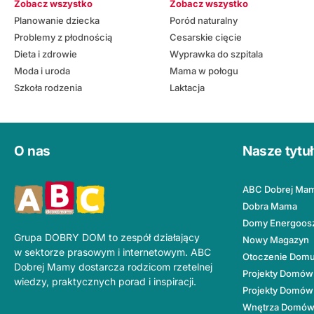
Zobacz wszystko
Zobacz wszystko
Planowanie dziecka
Poród naturalny
Problemy z płodnością
Cesarskie cięcie
Dieta i zdrowie
Wyprawka do szpitala
Moda i uroda
Mama w połogu
Szkoła rodzenia
Laktacja
O nas
Nasze tytu
ABC Dobrej Ma
Dobra Mama
Domy Energoos
Grupa DOBRY DOM to zespół działający
Nowy Magazyn
w sektorze prasowym i internetowym. ABC
Otoczenie Dom
Dobrej Mamy dostarcza rodzicom rzetelnej
Projekty Domów
wiedzy, praktycznych porad i inspiracji.
Projekty Domów
Wnętrza Domó