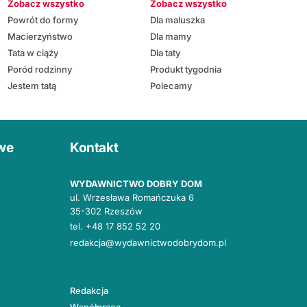
Zobacz wszystko
Zobacz wszystko
Powrót do formy
Dla maluszka
Macierzyństwo
Dla mamy
Tata w ciąży
Dla taty
Poród rodzinny
Produkt tygodnia
Jestem tatą
Polecamy
owe
Kontakt
WYDAWNICTWO DOBRY DOM
ul. Wrzesława Romańczuka 6
35-302 Rzeszów
tel.
+48 17 852 52 20
redakcja@wydawnictwodobrydom.pl
Redakcja
Współpraca