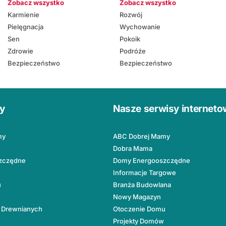
Zobacz wszystko
Zobacz wszystko
Karmienie
Rozwój
Pielęgnacja
Wychowanie
Sen
Pokoik
Zdrowie
Podróże
Bezpieczeństwo
Bezpieczeństwo
ły
Nasze serwisy internet
my
ABC Dobrej Mamy
Dobra Mama
zczędne
Domy Energooszczędne
Informacje Targowe
u
Branża Budowlana
Nowy Magazyn
 Drewnianych
Otoczenie Domu
w
Projekty Domów