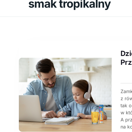
smak tropikalny
Dzi
Prz
Zamk
z ró
tak 
w kt
A pr
na k