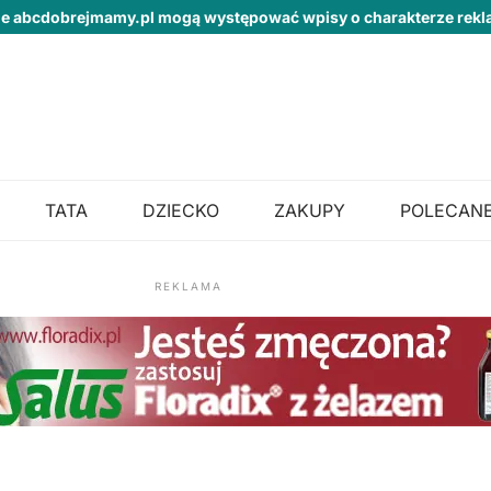
ie abcdobrejmamy.pl mogą występować wpisy o charakterze re
TATA
DZIECKO
ZAKUPY
POLECANE
REKLAMA