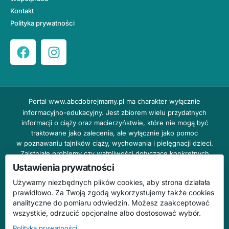
Kontakt
Polityka prywatności
Portal
www.abcdobrejmamy.pl
ma charakter wyłącznie
informacyjno-edukacyjny. Jest zbiorem wielu przydatnych
informacji o ciąży oraz macierzyństwie, które nie mogą być
traktowane jako zalecenia, ale wyłącznie jako pomoc
w poznawaniu tajników ciąży, wychowania i pielęgnacji dzieci.
Zaistniałe problemy czy wątpliwości dotyczące konkretnych
przypadków należy bezzwłocznie konsultować z prowadzącym
Ustawienia prywatności
lekarzem ginekologiem lub innym stosownym specjalistą w danej
Używamy niezbędnych plików cookies, aby strona działała
dziedzinie. DOBRY DOM nie odpowiada za treść reklam,
prawidłowo. Za Twoją zgodą wykorzystujemy także cookies
nie ponosi również żadnych konsekwencji prawnych ani
analityczne do pomiaru odwiedzin. Możesz zaakceptować
odpowiedzialności za następstwa mogące wyniknąć na skutek
wszystkie, odrzucić opcjonalne albo dostosować wybór.
zastosowania podanych informacji bez wcześniejszej konsultacji
z lekarzem.
Polityka prywatności