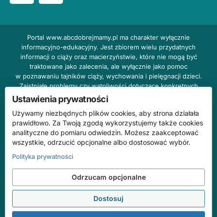
Portal
www.abcdobrejmamy.pl
ma charakter wyłącznie
informacyjno-edukacyjny. Jest zbiorem wielu przydatnych
informacji o ciąży oraz macierzyństwie, które nie mogą być
traktowane jako zalecenia, ale wyłącznie jako pomoc
w poznawaniu tajników ciąży, wychowania i pielęgnacji dzieci.
Zaistniałe problemy czy wątpliwości dotyczące konkretnych
przypadków należy bezzwłocznie konsultować z prowadzącym
Ustawienia prywatności
lekarzem ginekologiem lub innym stosownym specjalistą w danej
Używamy niezbędnych plików cookies, aby strona działała
dziedzinie. DOBRY DOM nie odpowiada za treść reklam,
prawidłowo. Za Twoją zgodą wykorzystujemy także cookies
nie ponosi również żadnych konsekwencji prawnych ani
analityczne do pomiaru odwiedzin. Możesz zaakceptować
odpowiedzialności za następstwa mogące wyniknąć na skutek
wszystkie, odrzucić opcjonalne albo dostosować wybór.
zastosowania podanych informacji bez wcześniejszej konsultacji
z lekarzem.
Polityka prywatności
Na stronie abcdobrejmamy.pl mogą występować wpisy
Odrzucam opcjonalne
o charakterze reklamowym.
Dostosuj
© 2026 ABC Dobrej Mamy. Wszelkie prawa zastrzeżone.
Treści mają charakter informacyjno-edukacyjny i nie zastępują konsultacji