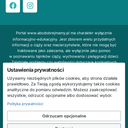
Portal
www.abcdobrejmamy.pl
ma charakter wyłącznie
informacyjno-edukacyjny. Jest zbiorem wielu przydatnych
informacji o ciąży oraz macierzyństwie, które nie mogą być
traktowane jako zalecenia, ale wyłącznie jako pomoc
w poznawaniu tajników ciąży, wychowania i pielęgnacji dzieci.
Zaistniałe problemy czy wątpliwości dotyczące konkretnych
przypadków należy bezzwłocznie konsultować z prowadzącym
Ustawienia prywatności
lekarzem ginekologiem lub innym stosownym specjalistą w danej
Używamy niezbędnych plików cookies, aby strona działała
dziedzinie. DOBRY DOM nie odpowiada za treść reklam,
prawidłowo. Za Twoją zgodą wykorzystujemy także cookies
nie ponosi również żadnych konsekwencji prawnych ani
analityczne do pomiaru odwiedzin. Możesz zaakceptować
odpowiedzialności za następstwa mogące wyniknąć na skutek
wszystkie, odrzucić opcjonalne albo dostosować wybór.
zastosowania podanych informacji bez wcześniejszej konsultacji
z lekarzem.
Polityka prywatności
Na stronie abcdobrejmamy.pl mogą występować wpisy
Odrzucam opcjonalne
o charakterze reklamowym.