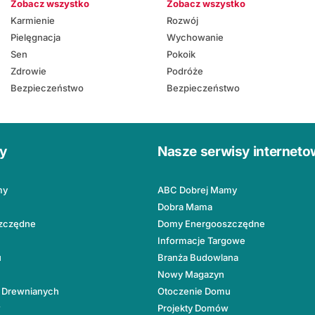
Zobacz wszystko
Zobacz wszystko
Karmienie
Rozwój
Pielęgnacja
Wychowanie
Sen
Pokoik
Zdrowie
Podróże
Bezpieczeństwo
Bezpieczeństwo
ły
Nasze serwisy internet
my
ABC Dobrej Mamy
Dobra Mama
zczędne
Domy Energooszczędne
Informacje Targowe
u
Branża Budowlana
Nowy Magazyn
 Drewnianych
Otoczenie Domu
w
Projekty Domów