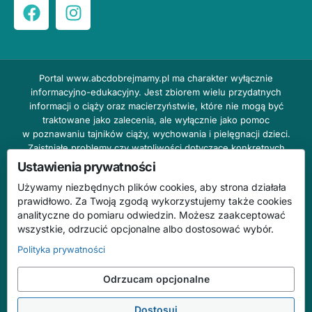
Portal
www.abcdobrejmamy.pl
ma charakter wyłącznie
informacyjno-edukacyjny. Jest zbiorem wielu przydatnych
informacji o ciąży oraz macierzyństwie, które nie mogą być
traktowane jako zalecenia, ale wyłącznie jako pomoc
w poznawaniu tajników ciąży, wychowania i pielęgnacji dzieci.
Zaistniałe problemy czy wątpliwości dotyczące konkretnych
przypadków należy bezzwłocznie konsultować z prowadzącym
Ustawienia prywatności
lekarzem ginekologiem lub innym stosownym specjalistą w danej
Używamy niezbędnych plików cookies, aby strona działała
dziedzinie. DOBRY DOM nie odpowiada za treść reklam,
prawidłowo. Za Twoją zgodą wykorzystujemy także cookies
nie ponosi również żadnych konsekwencji prawnych ani
analityczne do pomiaru odwiedzin. Możesz zaakceptować
odpowiedzialności za następstwa mogące wyniknąć na skutek
wszystkie, odrzucić opcjonalne albo dostosować wybór.
zastosowania podanych informacji bez wcześniejszej konsultacji
z lekarzem.
Polityka prywatności
Na stronie abcdobrejmamy.pl mogą występować wpisy
Odrzucam opcjonalne
o charakterze reklamowym.
Dostosuj