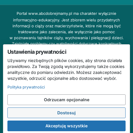
Portal
www.abcdobrejmamy.pl
ma charakter wyłącznie
informacyjno-edukacyjny. Jest zbiorem wielu przydatnych
informacji o ciąży oraz macierzyństwie, które nie mogą być
traktowane jako zalecenia, ale wyłącznie jako pomoc
w poznawaniu tajników ciąży, wychowania i pielęgnacji dzieci.
Zaistniałe problemy czy wątpliwości dotyczące konkretnych
przypadków należy bezzwłocznie konsultować z prowadzącym
Ustawienia prywatności
lekarzem ginekologiem lub innym stosownym specjalistą w danej
Używamy niezbędnych plików cookies, aby strona działała
dziedzinie. DOBRY DOM nie odpowiada za treść reklam,
prawidłowo. Za Twoją zgodą wykorzystujemy także cookies
nie ponosi również żadnych konsekwencji prawnych ani
analityczne do pomiaru odwiedzin. Możesz zaakceptować
odpowiedzialności za następstwa mogące wyniknąć na skutek
wszystkie, odrzucić opcjonalne albo dostosować wybór.
zastosowania podanych informacji bez wcześniejszej konsultacji
z lekarzem.
Polityka prywatności
Na stronie abcdobrejmamy.pl mogą występować wpisy
Odrzucam opcjonalne
o charakterze reklamowym.
Dostosuj
© 2026 ABC Dobrej Mamy. Wszelkie prawa zastrzeżone.
Treści mają charakter informacyjno-edukacyjny i nie zastępują konsultacji
Akceptuję wszystkie
ze specjalistą.