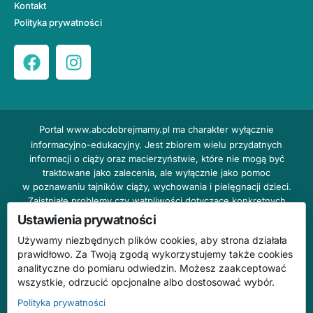
Kontakt
Polityka prywatności
Portal
www.abcdobrejmamy.pl
ma charakter wyłącznie
informacyjno-edukacyjny. Jest zbiorem wielu przydatnych
informacji o ciąży oraz macierzyństwie, które nie mogą być
traktowane jako zalecenia, ale wyłącznie jako pomoc
w poznawaniu tajników ciąży, wychowania i pielęgnacji dzieci.
Zaistniałe problemy czy wątpliwości dotyczące konkretnych
przypadków należy bezzwłocznie konsultować z prowadzącym
Ustawienia prywatności
lekarzem ginekologiem lub innym stosownym specjalistą w danej
Używamy niezbędnych plików cookies, aby strona działała
dziedzinie. DOBRY DOM nie odpowiada za treść reklam,
prawidłowo. Za Twoją zgodą wykorzystujemy także cookies
nie ponosi również żadnych konsekwencji prawnych ani
analityczne do pomiaru odwiedzin. Możesz zaakceptować
odpowiedzialności za następstwa mogące wyniknąć na skutek
wszystkie, odrzucić opcjonalne albo dostosować wybór.
zastosowania podanych informacji bez wcześniejszej konsultacji
z lekarzem.
Polityka prywatności