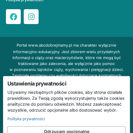
Portal
www.abcdobrejmamy.pl
ma charakter wyłącznie
informacyjno-edukacyjny. Jest zbiorem wielu przydatnych
informacji o ciąży oraz macierzyństwie, które nie mogą być
traktowane jako zalecenia, ale wyłącznie jako pomoc
w poznawaniu tajników ciąży, wychowania i pielęgnacji dzieci.
Zaistniałe problemy czy wątpliwości dotyczące konkretnych
przypadków należy bezzwłocznie konsultować z prowadzącym
Ustawienia prywatności
lekarzem ginekologiem lub innym stosownym specjalistą w danej
Używamy niezbędnych plików cookies, aby strona działała
dziedzinie. DOBRY DOM nie odpowiada za treść reklam,
prawidłowo. Za Twoją zgodą wykorzystujemy także cookies
nie ponosi również żadnych konsekwencji prawnych ani
analityczne do pomiaru odwiedzin. Możesz zaakceptować
odpowiedzialności za następstwa mogące wyniknąć na skutek
wszystkie, odrzucić opcjonalne albo dostosować wybór.
zastosowania podanych informacji bez wcześniejszej konsultacji
z lekarzem.
Polityka prywatności
Na stronie abcdobrejmamy.pl mogą występować wpisy
Odrzucam opcjonalne
o charakterze reklamowym.