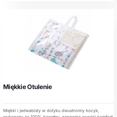
Miękkie Otulenie
Miękki i jedwabisty w dotyku dwustronny kocyk,
wykonany ze 100% bawełny, zapewnia wysoki komfort