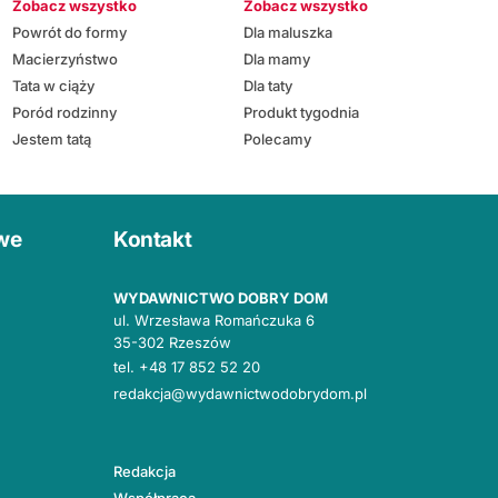
Zobacz wszystko
Zobacz wszystko
Powrót do formy
Dla maluszka
Macierzyństwo
Dla mamy
Tata w ciąży
Dla taty
Poród rodzinny
Produkt tygodnia
Jestem tatą
Polecamy
owe
Kontakt
WYDAWNICTWO DOBRY DOM
ul. Wrzesława Romańczuka 6
35-302 Rzeszów
tel.
+48 17 852 52 20
redakcja@wydawnictwodobrydom.pl
Redakcja
Współpraca