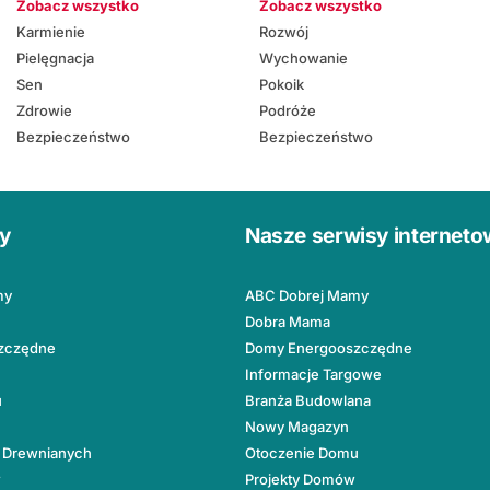
Zobacz wszystko
Zobacz wszystko
Karmienie
Rozwój
Pielęgnacja
Wychowanie
Sen
Pokoik
Zdrowie
Podróże
Bezpieczeństwo
Bezpieczeństwo
ły
Nasze serwisy internet
my
ABC Dobrej Mamy
Dobra Mama
zczędne
Domy Energooszczędne
Informacje Targowe
u
Branża Budowlana
Nowy Magazyn
 Drewnianych
Otoczenie Domu
w
Projekty Domów