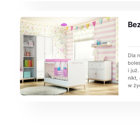
Bez
Dla 
bole
i ju
nikt,
w życ