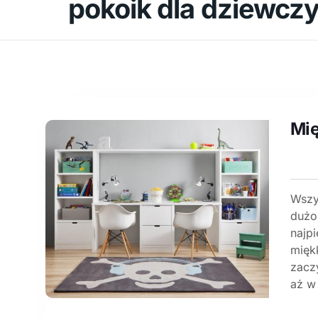
pokoik dla dziewczy
Mię
Wszys
dużo
najp
mięk
zacz
aż w 