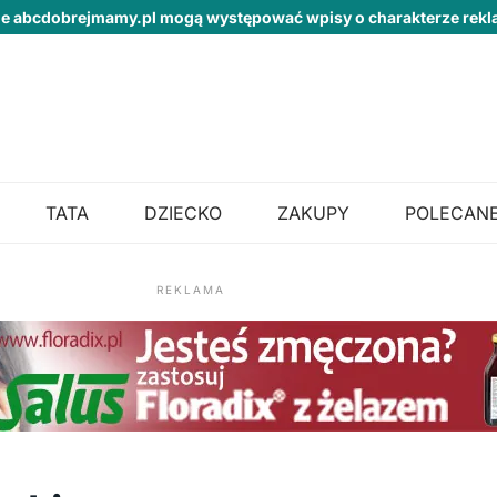
ie abcdobrejmamy.pl mogą występować wpisy o charakterze re
TATA
DZIECKO
ZAKUPY
POLECANE
REKLAMA