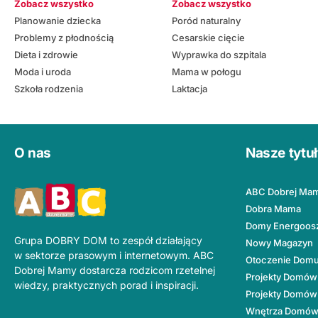
Zobacz wszystko
Zobacz wszystko
Planowanie dziecka
Poród naturalny
Problemy z płodnością
Cesarskie cięcie
Dieta i zdrowie
Wyprawka do szpitala
Moda i uroda
Mama w połogu
Szkoła rodzenia
Laktacja
O nas
Nasze tytu
ABC Dobrej Ma
Dobra Mama
Domy Energoos
Grupa DOBRY DOM to zespół działający
Nowy Magazyn
w sektorze prasowym i internetowym. ABC
Otoczenie Dom
Dobrej Mamy dostarcza rodzicom rzetelnej
Projekty Domów
wiedzy, praktycznych porad i inspiracji.
Projekty Domów
Wnętrza Domó