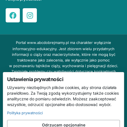
Portal
www.abcdobrejmamy.pl
ma charakter wyłącznie
informacyjno-edukacyjny. Jest zbiorem wielu przydatnych
informacji o ciąży oraz macierzyństwie, które nie mogą być
traktowane jako zalecenia, ale wyłącznie jako pomoc
w poznawaniu tajników ciąży, wychowania i pielęgnacji dzieci.
Zaistniałe problemy czy wątpliwości dotyczące konkretnych
przypadków należy bezzwłocznie konsultować z prowadzącym
Ustawienia prywatności
lekarzem ginekologiem lub innym stosownym specjalistą w danej
Używamy niezbędnych plików cookies, aby strona działała
dziedzinie. DOBRY DOM nie odpowiada za treść reklam,
prawidłowo. Za Twoją zgodą wykorzystujemy także cookies
nie ponosi również żadnych konsekwencji prawnych ani
analityczne do pomiaru odwiedzin. Możesz zaakceptować
odpowiedzialności za następstwa mogące wyniknąć na skutek
wszystkie, odrzucić opcjonalne albo dostosować wybór.
zastosowania podanych informacji bez wcześniejszej konsultacji
z lekarzem.
Polityka prywatności
Na stronie abcdobrejmamy.pl mogą występować wpisy
Odrzucam opcjonalne
o charakterze reklamowym.