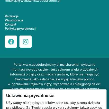
redakcja@wydawnictwodobrydom.pl
Redakcja
Współpraca
Kontakt
Polityka prywatności
Portal
www.abcdobrejmamy.pl
ma charakter wyłącznie
informacyjno-edukacyjny. Jest zbiorem wielu przydatnych
informacji o ciąży oraz macierzyństwie, które nie mogą być
traktowane jako zalecenia, ale wyłącznie jako pomoc
w poznawaniu tajników ciąży, wychowania i pielęgnacji dzieci.
Zaistniałe problemy czy wątpliwości dotyczące konkretnych
przypadków należy bezzwłocznie konsultować z prowadzącym
Ustawienia prywatności
lekarzem ginekologiem lub innym stosownym specjalistą w danej
Używamy niezbędnych plików cookies, aby strona działała
dziedzinie. DOBRY DOM nie odpowiada za treść reklam,
prawidłowo. Za Twoją zgodą wykorzystujemy także cookies
nie ponosi również żadnych konsekwencji prawnych ani