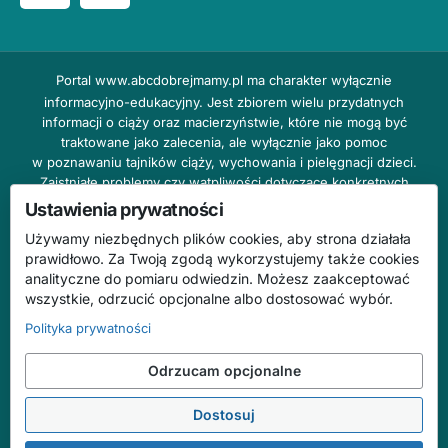
Portal
www.abcdobrejmamy.pl
ma charakter wyłącznie
informacyjno-edukacyjny. Jest zbiorem wielu przydatnych
informacji o ciąży oraz macierzyństwie, które nie mogą być
traktowane jako zalecenia, ale wyłącznie jako pomoc
w poznawaniu tajników ciąży, wychowania i pielęgnacji dzieci.
Zaistniałe problemy czy wątpliwości dotyczące konkretnych
przypadków należy bezzwłocznie konsultować z prowadzącym
Ustawienia prywatności
lekarzem ginekologiem lub innym stosownym specjalistą w danej
Używamy niezbędnych plików cookies, aby strona działała
dziedzinie. DOBRY DOM nie odpowiada za treść reklam,
prawidłowo. Za Twoją zgodą wykorzystujemy także cookies
nie ponosi również żadnych konsekwencji prawnych ani
analityczne do pomiaru odwiedzin. Możesz zaakceptować
odpowiedzialności za następstwa mogące wyniknąć na skutek
wszystkie, odrzucić opcjonalne albo dostosować wybór.
zastosowania podanych informacji bez wcześniejszej konsultacji
z lekarzem.
Polityka prywatności
Na stronie abcdobrejmamy.pl mogą występować wpisy
Odrzucam opcjonalne
o charakterze reklamowym.
Dostosuj
© 2026 ABC Dobrej Mamy. Wszelkie prawa zastrzeżone.
Treści mają charakter informacyjno-edukacyjny i nie zastępują konsultacji